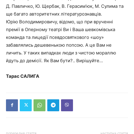
Д. Павличко, Ю. Щербак, В. Герасим’юк, М. Сулима та
ще багато авторитетних літературознавців.
Юрію Володимировичу, відомо, що при врученні
премії в Оперному театрі Ви і Ваша шевкомівська
команда та лицедії псевдосвяткового «шоу»
забавлялись дешевенькою попсою. А це Вам не
личить. У таких випадках люди з чистою мораллю
йдуть до демісії. Як Вам бути?.. Вирішуйте…
Тарас САЛИГА
попередня стаття
наступна стаття