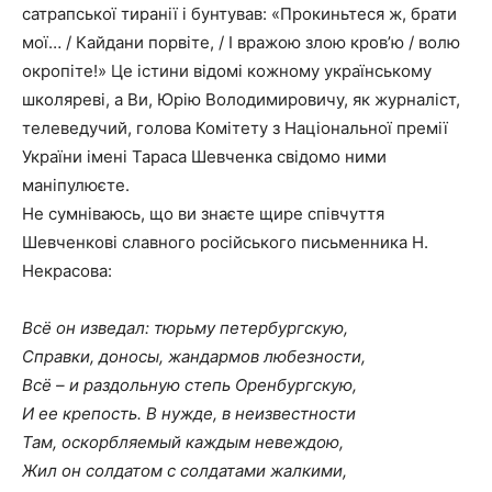
сатрапської тиранії і бунтував: «Прокиньтеся ж, брати
мої… / Кайдани порвіте, / І вражою злою кров’ю / волю
окропіте!» Це істини відомі кожному українському
школяреві, а Ви, Юрію Володимировичу, як журналіст,
телеведучий, голова Комітету з Національної премії
України імені Тараса Шевченка свідомо ними
маніпулюєте.
Не сумніваюсь, що ви знаєте щире співчуття
Шевченкові славного російського письменника Н.
Некрасова:
Всё он изведал: тюрьму петербургскую,
Справки, доносы, жандармов любезности,
Всё – и раздольную степь Оренбургскую,
И ее крепость. В нужде, в неизвестности
Там, оскорбляемый каждым невеждою,
Жил он солдатом с солдатами жалкими,