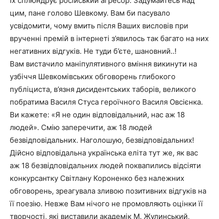
Їх сплюндрує російський агресор. Задумайтесь над
цим, пане голово Шевкому. Вам би пасувало
усвідомити, чому вмить після Ваших висловів при
врученні премій в інтернеті з’явилось так багато на них
негативних відгуків. Не туди б’єте, шановний..!
Вам вистачило маніпулятивного вміння викинути на
узбіччя Шевкомівських обговорень глибокого
публіциста, в’язня дисидентських таборів, великого
побратима Василя Стуса героїчного Василя Овсієнка.
Ви кажете: «Я не один відповідальний, нас аж 18
людей». Смію заперечити, аж 18 людей
безвідповідальних. Наголошую, безвідповідальних!
Дійсно відповідальна українська еліта тут же, як вас
аж 18 безвідповідальних людей поквапились відсіяти
конкурсантку Світлану Короненко без належних
обговорень, зреагувала зливою позитивних відгуків на
її поезію. Невже Вам нічого не промовляють оцінки її
творчості, які виставили академік М. Жулинський,