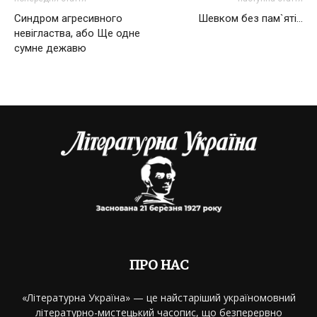
Синдром агресивного
Шевком без пам`яті…
невігластва, або Ще одне
сумне дежавю
ПРО НАС
«Літературна Україна» — це найстаріший україномовний
літературно-мистецький часопис, що безперервно