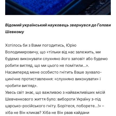
Відомий український науковець звернувся до Голови
Шевкому
Хотілось би з Вами погодитись, Юрію
Володимировичу, що «тільки від нас залежить, ми
будемо виконувати слухняно його заповіт або будемо
робити вигляд, що ми цього не помітили…».
Насамперед мене особисто гнітить Ваше зухвало-
цинічне протиставлення: «слухняно виконувати» і
«робити вигляд».
Увесь світ знає, що важливою з найважливіших місій
Шевченкового життя було: вибороти Україну з-під
царсько-російського гніту. Борітеся, поборете…!» –
хіба не Він кликав? Хіба не Він рвав кайдани