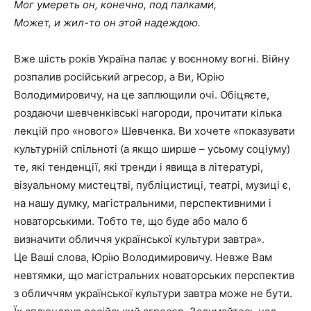
Мог умереть он, конечно, под палками,
Может, и жил-то он этой надеждою.
Вже шість років Україна палає у воєнному вогні. Війну
розпалив російський агресор, а Ви, Юрію
Володимировичу, на це заплющили очі. Обіцяєте,
роздаючи шевченківські нагороди, прочитати кілька
лекцій про «нового» Шевченка. Ви хочете «показувати
культурній спільноті (а якщо ширше – усьому соціуму)
те, які тенденції, які тренди і явища в літературі,
візуальному мистецтві, публіцистиці, театрі, музиці є,
на нашу думку, магістральними, перспективними і
новаторськими. Тобто те, що буде або мало б
визначити обличчя української культури завтра».
Це Ваші слова, Юрію Володимировичу. Невже Вам
невтямки, що магістральних новаторських перспектив
з обличчям української культури завтра може не бути.