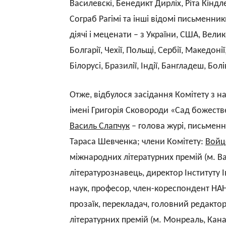
Василевскі, Бенедикт Дирліх, Ріта Кінд
Сограб Рагімі та інші відомі письменник
діячі і меценати – з України, США, Велик
Болгарії, Чехії, Польщі, Сербії, Македонії,
Білорусі, Бразилії, Індії, Бангладеш, Бол
Отже, відбулося засідання Комітету з
імені Григорія Сковороди «Сад божестве
Василь Слапчук
– голова журі, письменни
Тараса Шевченка
;
члени Комітету:
Войц
міжнародних літературних премій (м. В
літературознавець, директор Інституту 
наук, професор, член-кореспондент НАН
прозаїк, перекладач, головний редакто
літературних премій (м. Монреаль, Кан