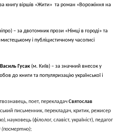
– за книгу віршів «Жити» та роман «Ворожіння на
іпро) – за двотомник прози «Німці в городі» та
о-мистецькому і публіцистичному часописі
Василь Гусак
(м. Київ) – за значний внесок у
бов до книги та популяризацію української і
цтвознавець, поет, перекладач
Святослав
їнський письменник, перекладач, критик, режисер
о)
,
науковець (філолог, славіст, україніст), педагог
)
(посмертно)
;