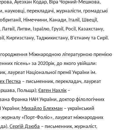
лерова, Ауезхан Кодар, Віра Чорний-Мешкова,
и, науковці, перекладачі, журналісти, громадські
обританії, Німеччини, Канади, Італії, Швеції,
 Латвії, Литви, Ізраїлю, Грузії, Росії, Казахстану,
івії, Киргизстану, Таджикистану, В’єтнаму та Сирії.
 нагородження Міжнародною літературною премією
нних пісень» за 2020рік, до якого увійшли:
к, лауреат Національної премії України ім.
ех Пестка
– письменник, перекладач, лауреат
аршава, Польща)
;
Євген Нахлік
–
Івана Франка НАН України, доктор філологічних
 України
;
Михайло Блехман
– український
р журналу «Порт-Фоліо», лауреат міжнародних
ада),
Сергій Дзюба
– письменник, журналіст,