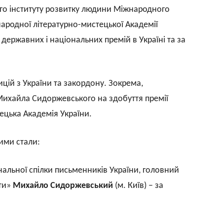
го інституту розвитку людини Міжнародного
народної літературно-мистецької Академії
 державних і національних премій в Україні та за
цій з України та закордону. Зокрема,
Михайла Сидоржевського на здобуття премії
ецька Академія України.
ими стали:
нальної спілки письменників України, головний
ети»
Михайло Сидоржевський
(м. Київ) – за