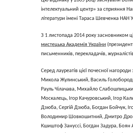
Цю відзнаку у 2005 році заснували Воли
інтелектуальний центр» за сприяння Нац
літератури імені Тараса Шевченка НАН 
З 1 листопада 2014 року засновником ці
мистецька Академія України
(президент 
письменників, перекладачів, журналістів
Серед лауреатів цієї почесної нагороди
Микола Жулинський, Василь Голобород
Рауль Чілачава, Михайло Слабошпицьки
Москалець, Ігор Качуровський, Ігор Кал
Дзюба, Сергій Дзюба, Богдан Бойчук, Іг
Володимир Шовкошитний, Дмитро Дрозд
Кшиштоф Зануссі, Богдан Задура, Боян А