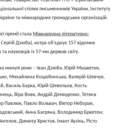
нське товариство «Світязь» і ГО «Чернігівський
іональної спілки письменників України, Інституту
України та міжнародних громадських організацій.
єї премії стала
Міжнародна літературно-
Сергій Дзюба), котра об’єднує 157 відомих
 та науковців із 57-ми держав світу.
 за минулі роки – Іван Дзюба, Юрій Мушкетик,
ько, Михайлина Коцюбинська, Валерій Шевчук,
й, Василь Барка, Юрій Шевельов, Кость
инець, Віра Вовк, Андрій Демиденко, Тетяна
ор Павлюк, Павло Вольвач, Віктор Неборак,
овський, Анна Багряна, Володимир Брюгген;
нгелов, Димитр Христов, Імант Аузінь, Рісто