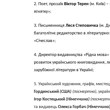
2. Поет, прозаїк
Віктор Терен
(м. Київ) 
ягнятку»
;
3. Письменниця
Леся Степовичка
(м. Дн
багатолітнє редакторство в літературн
«Січеслав»;
4. Д
иректор видавництва «Рідна мова»
розвиток українського книговидання, лю
зарубіжної літератури в Україні
;
5. Український художник, графік, мисте
Гординський
(США)
(посмертно)
, укра
Ігор Костецький
(Німеччина)
(посмертн
та видавець
Олекса Горбач
(Німеччина