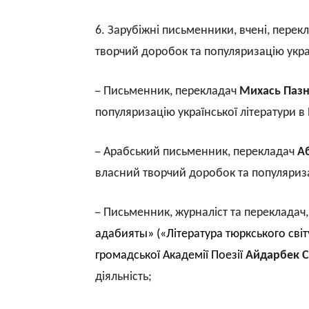
6
. Зарубіжні письменники, вчені, перекла
творчий доробок та популяризацію україн
–
Письменник, перекладач
Михась Паз
популяризацію української літератури в 
–
Арабський письменник, перекладач
А
власний творчий доробок та популяризац
–
Письменник, журналіст та перекладач,
адабияты
» («Література тюркського св
громадської Академії Поезії
Айдарбек 
діяльність;