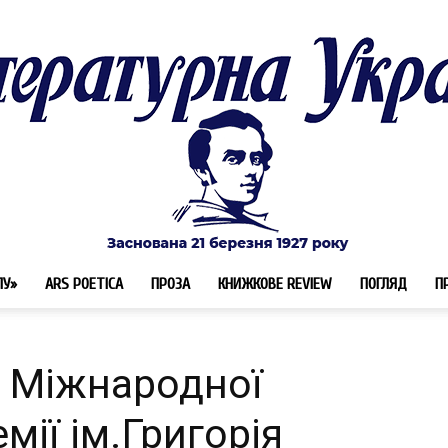
ЛУ»
ARS POETICA
ПРОЗА
КНИЖКОВЕ REVIEW
ПОГЛЯД
П
Літературна
и Міжнародної
мії ім.Григорія