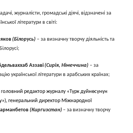
дачі, журналісти, громадські діячі, відзначені за
ської літератури в світі:
няков
(Білорусь)
– за визначну творчу діяльність та
Білорусі
;
бдельваххаб Аззаві
(Сирія, Німеччина)
– за
ію української літератури в арабських країнах;
 г
оловний редактор журналу «
Түрк дүйнөсүнүн
іту»), генеральний директор Міжнародної
Сарманбетов
(Киргизстан)
– за
визначну творчу