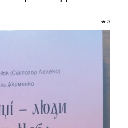
Україна
73
–
Літукраїна