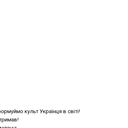
ормуймо культ Українця в світі!
тримав!
мленні.