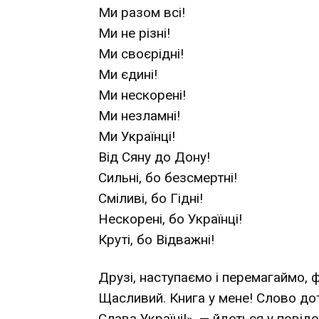
Ми разом всі!
Ми не різні!
Ми своєрідні!
Ми єдині!
Ми нескорені!
Ми незламні!
Ми Українці!
Від Сяну до Дону!
Сильні, бо безсмертні!
Сміливі, бо Гідні!
Нескорені, бо Українці!
Круті, бо Відважні!
Друзі, наступаємо і перемагаймо, ф
Щасливий. Книга у мене! Слово до
Слава Україні!», — йдеться у повідо