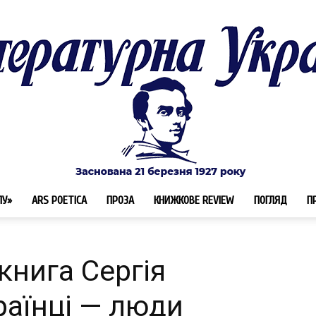
ЛУ»
ARS POETICA
ПРОЗА
КНИЖКОВЕ REVIEW
ПОГЛЯД
П
Літературна
 книга Сергія
аїнці — люди