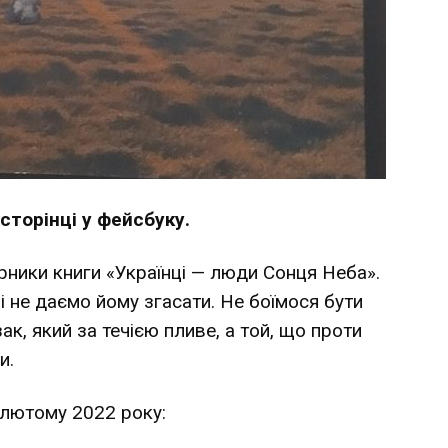
 сторінці у фейсбуку.
рники книги «Українці — люди Сонця Неба».
 не даємо йому згасати. Не боїмося бути
ак, який за течією пливе, а той, що проти
и.
 лютому 2022 року: