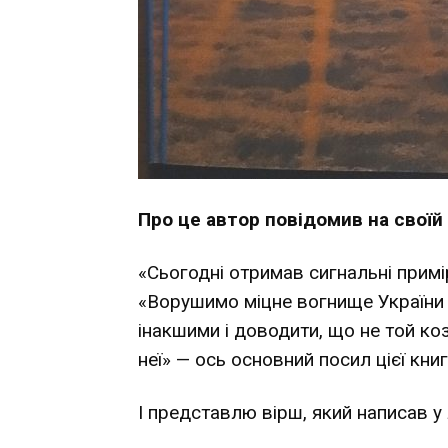
Про це автор
повідомив
на своїй
«Сьогодні отримав сигнальні примі
«Ворушимо міцне вогнище України і
інакшими і доводити, що не той коз
неї» — ось основний посил цієї книг
І представлю вірш, який написав у