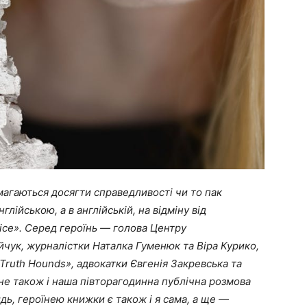
намагаються досягти справедливості чи то пак
глійською, а в англійській, на відміну від
tice». Серед героїнь — голова Центру
чук, журналістки Наталка Гуменюк та Віра Курико,
Truth Hounds», адвокатки Євгенія Закревська та
е також і наша півторагодинна публічна розмова
ь, героїнею книжки є також і я сама, а ще —