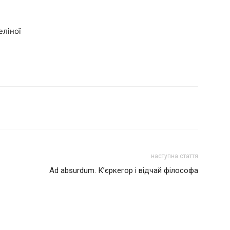
еліної
наступна стаття
Ad absurdum. К’єркегор і відчай філософа