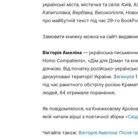
українські міста, містечка та села: Київ, Х
Капитолівка, Вербівка, Високопілля, Новос
про майбутній текст під час 29-го BookFo
Замовити книжку можна на сайті видавни
Вікторія Амеліна
— українська письменни
Homo Compatiens», «Дім для Дома» та кн
діячкою. Від початку російсько-українськ
деокуповані території України. З
агинула
1
під час ракетного обстрілу росією Крамат
людей, 64 отримали поранення.
Як повідомлялося, на Книжковому Арсена
якій читали вірші з поетичної збірки
«Сві
Читайте також:
Вікторія Амеліна: Після тр