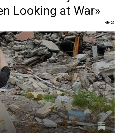
Україна
n Looking at War»
29
–
Літукраїна