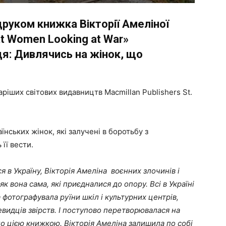
друком книжка Вікторії Амеліної
 at Women Looking at War»
дя: Дивлячись на жінок, що
ріших світових видавництв Macmillan Publishers St.
нських жінок, які залучені в боротьбу з
її вести.
я в Україну, Вікторія Амеліна воєнних злочинів і
 вона сама, які приєдналися до опору. Всі в Україні
 фотографувала руїни шкіл і культурних центрів,
чевидців звірств. І поступово перетворювалася на
ло цією книжкою. Вікторія Амеліна залишила по собі