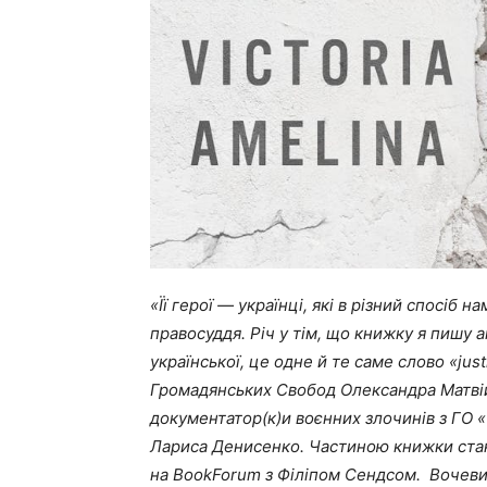
«Її герої — українці, які в різний спосіб 
правосуддя. Річ у тім, що книжку я пишу ан
української, це одне й те саме слово «jus
Громадянських Свобод Олександра Матвій
документатор(к)и воєнних злочинів з ГО «
Лариса Денисенко. Частиною книжки стан
на BookForum з Філіпом Сендсом. Вочевид