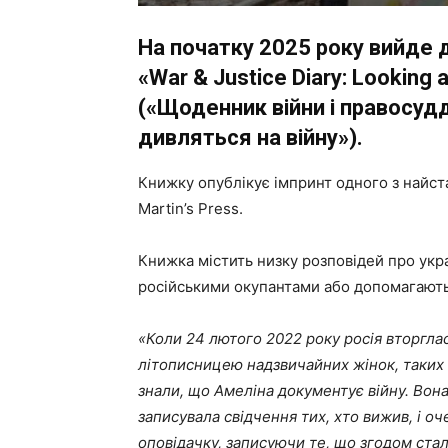
На початку 2025 року вийде 
«War & Justice Diary: Looking
(«Щоденник війни і правосуд
дивляться на війну»).
Книжку опублікує імпринт одного з найста
Martin’s Press.
Книжка містить низку розповідей про украї
російськими окупантами або допомагають 
«Коли 24 лютого 2022 року росія вторглас
літописницею надзвичайних жінок, таких як
знали, що Амеліна документує війну. Вона
записувала свідчення тих, хто вижив, і о
оповідачку, записуючи те, що згодом ста