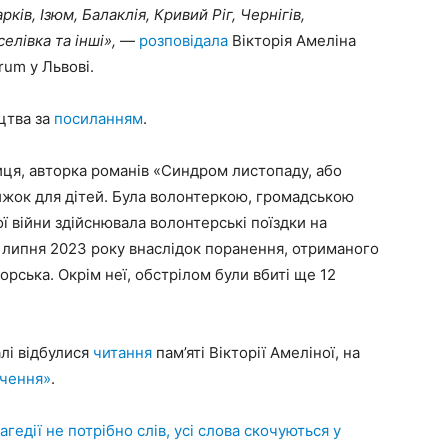
арків, Ізюм, Балаклія, Кривий Ріг, Чернігів,
елівка та інші»,
—
розповідала
Вікторія Амеліна
rum у Львові.
цтва за
посиланням
.
ця, авторка романів «Синдром листопаду, або
ижок для дітей. Була волонтеркою, громадською
ої війни здійснювала волонтерські поїздки на
 липня 2023 року внаслідок поранення, отриманого
орська. Окрім неї, обстрілом були вбиті ще 12
лі відбулися
читання
пам’яті Вікторії Амеліної, на
дчення»
.
агедії не потрібно слів, усі слова скочуються у