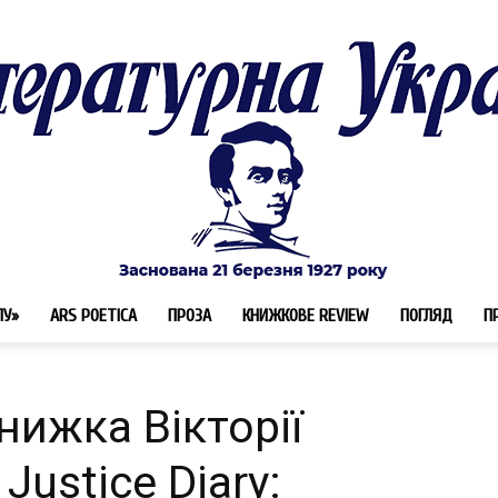
ЛУ»
ARS POETICA
ПРОЗА
КНИЖКОВЕ REVIEW
ПОГЛЯД
П
Літературна
нижка Вікторії
Justice Diary: