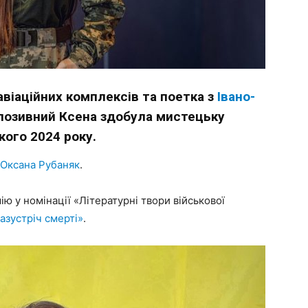
віаційних комплексів та поетка з
Івано-
позивний Ксена здобула мистецьку
ого 2024 року.
Оксана Рубаняк
.
ю у номінації «Літературні твори військової
азустріч смерті»
.