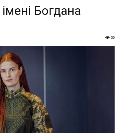
Україна
 імені Богдана
55
–
Літукраїна