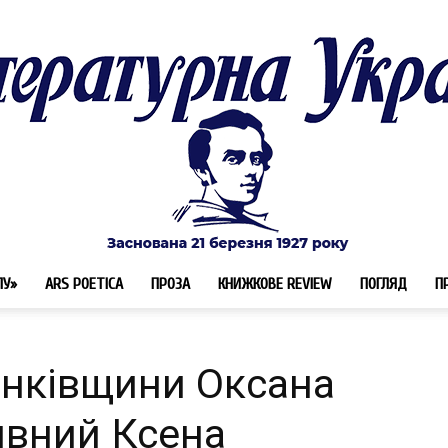
ЛУ»
ARS POETICA
ПРОЗА
КНИЖКОВЕ REVIEW
ПОГЛЯД
П
Літературна
анківщини Оксана
ивний Ксена