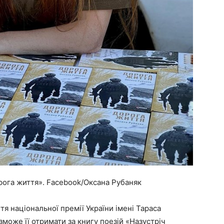
орога життя». Facebook/Оксана Рубаняк
я національної премії України імені Тараса
зможе її отримати за книгу поезій «Назустріч