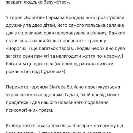
завдати людське безумство».
У героя «Ворогів» Германа Бродера німці розстріляли
дружину та двох дітей, його самого польська селянка
два з половиною роки переховувала в сіннику. Важких
потрясінь зазнали й інші персонажі – і роману
«Вороги», і ще багатьох творів. Людям необхідно було
загоїти рани памʼяті та налагодити життя по-новому, і
багатьом це вдається (як приклад можна назвати
роман «Тіні над Гудзоном»).
Пережите героями Зінґера болісно перегукується з
українським сьогоденням. Гадаю, їхній досвід може
придатись і для нашого повоєнного подолання
психологічних травм.
Кінець життя Іцхака Башевіса Зінґера – на відміну від