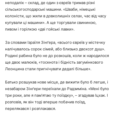
неподалік – склад, де один з євреїв тримав різні
сільськогосподарські машини. «Шваби, німецькі
колоністи, що жили в довколишніх селах, час від часу
купували ці машини». А ще торгували свининою,
пивом і горілкою «дві гойські лавки».
За словами Ізраїля Зінґера, «всього євреїв у містечку
налічувалось сорок сімей, або близько двохсот душ».
Родині рабина було не до розкошів, коли ж народилося
ще двоє малюків, «тоскнота і бідність загумінкового
Леонцина стали пригнічувати дедалі більше».
Батько розшукав нове місце, де вижити було б легше, і
незабаром Зінґери переїхали до Радзиміна. «Мені було
три роки, але я памʼятаю ту поїздку», – згадував Іцхак. І
розповів, як він тоді вперше побачив поїзд,
перелякався і розплакався.