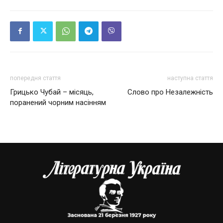
попередня стаття
наступна стаття
Грицько Чубай – місяць,
Слово про Незалежність
поранений чорним насінням