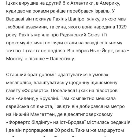
Іцхак вирушив на другий бік Атлантики, в Америку,
куди двома роками раніше перебрався Ізраїль. У
Варшаві він покинув Рахіль Шапіро, жінку, з якою мав
любовні взаємини, та сина, якого вона народила 1929
року. Рахіль мріяла про Радянський Союз, і її
прокомуністичні погляди стали на заваді спільному
життю. Іцхак їх не поділяв. Він обрав Нью-Йорк, вона –
Москву, а пізніше – Палестину.
Старший брат допоміг адаптуватися в умовах
мегаполіса, влаштуватись у щоденну їдишомовну
газету «Форвертс». Поселився Іцхак на півострові
Коні-Айленд у Брукліні. Там компактно мешкала
єврейська спільнота, і звідти він добирався на метро
на Нижній Мангеттен, де в десятиповерховому
«Форвертс білдінґу» на Іст-Бродвеї містилась редакція
і де він пропрацював 20 років. Таким же маршрутом