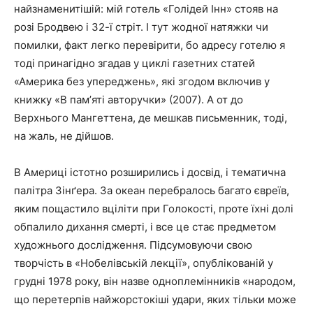
найзнаменитішій: мій готель «Голідей Інн» стояв на
розі Бродвею і 32-ї стріт. І тут жодної натяжки чи
помилки, факт легко перевірити, бо адресу готелю я
тоді принагідно згадав у циклі газетних статей
«Америка без упереджень», які згодом включив у
книжку «В памʼяті авторучки» (2007). А от до
Верхнього Мангеттена, де мешкав письменник, тоді,
на жаль, не дійшов.
В Америці істотно розширились і досвід, і тематична
палітра Зінґера. За океан перебралось багато євреїв,
яким пощастило вціліти при Голокості, проте їхні долі
обпалило дихання смерті, і все це стає предметом
художнього дослідження. Підсумовуючи свою
творчість в «Нобелівській лекції», опублікованій у
грудні 1978 року, він назве одноплемінників «народом,
що перетерпів найжорстокіші удари, яких тільки може