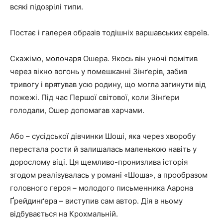
всякі підозрілі типи.
Постає і галерея образів тодішніх варшавських євреїв.
Скажімо, молочаря Ошера. Якось він уночі помітив
через вікно вогонь у помешканні Зінґерів, забив
тривогу і врятував усю родину, що могла загинути від
пожежі. Під час Першої світової, коли Зінґери
голодали, Ошер допомагав харчами.
Або – сусідської дівчинки Шоші, яка через хворобу
перестала рости й залишалась маленькою навіть у
дорослому віці. Ця щемливо-пронизлива історія
згодом реалізувалась у романі «Шоша», а прообразом
головного героя – молодого письменника Аарона
Ґрейдинґера – виступив сам автор. Дія в ньому
відбувається на Крохмальній.