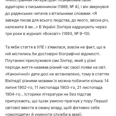
аудиторію з письменником (1989, № 4), і він звернувся
до радянських читачів з вітальними словами: «Я
завжди писав для всього людства, до якого, звісна річ,
належите й ви…» В Україні Зінґера надрукують через
три роки в журналі «Всесвіт» (1993, № 9–10).
Та якби стаття в УЛЕ і зʼявилася, зовсім не факт, що в
ній містились би достовірні біографічні відомості.
Плутанині прислужився сам Зінґер, який у різні
періоди життя називав різний час своєї появи на світ.
«Канонічної» дати досі не встановлено, тому в статтях
Вікіпедії різними мовами їх можна побачити кілька: 14
липня 1902-го, 11 листопада 1903-го, 21 листопада
1904-го… Історики літератури не без підстав
припускають, що Іцхак умисно прагнув у пору Першої
світової ввести в оману владу, щоб фіктивно себе
«омолодити» й уникнути служби в армії.