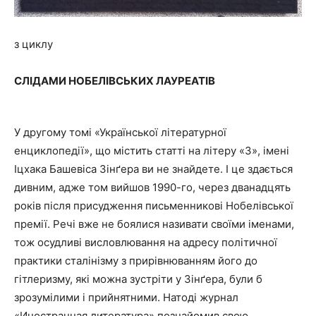
з циклу
СЛІДАМИ НОБЕЛІВСЬКИХ ЛАУРЕАТІВ
У другому томі «Української літературної
енциклопедії», що містить статті на літеру «З», імені
Іцхака Башевіса Зінґера ви не знайдете. І це здається
дивним, адже том вийшов 1990-го, через дванадцять
років після присудження письменникові Нобелівської
премії. Речі вже не боялися називати своїми іменами,
тож осудливі висловлювання на адресу політичної
практики сталінізму з прирівнюванням його до
гітлеризму, які можна зустріти у Зінґера, були б
зрозумілими і прийнятними. Натоді журнал
«Иностранная литература» познайомив свою