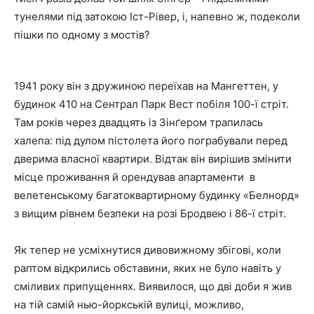
тунелями під затокою Іст-Рівер, і, напевно ж, подеколи
пішки по одному з мостів?
1941 року він з дружиною переїхав на Мангеттен, у
будинок 410 на Сентрал Парк Вест побіля 100-ї стріт.
Там років через двадцять із Зінґером трапилась
халепа: під дулом пістолета його пограбували перед
дверима власної квартири. Відтак він вирішив змінити
місце проживання й орендував апартаменти в
велетенському багатоквартирному будинку «Белнорд»
з вищим рівнем безпеки на розі Бродвею і 86-ї стріт.
Як тепер не усміхнутися дивовижному збігові, коли
раптом відкрились обставини, яких не було навіть у
сміливих припущеннях. Виявилося, що дві доби я жив
на тій самій нью-йоркській вулиці, можливо,