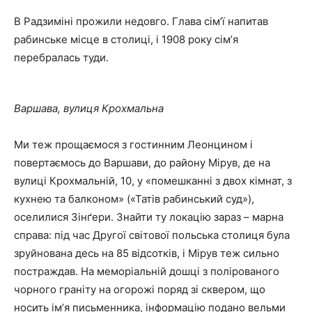
В Радзиміні прожили недовго. Глава сімʼї напитав
рабинське місце в столиці, і 1908 року сімʼя
перебралась туди.
Варшава, вулиця Крохмальна
Ми теж прощаємося з гостинним Леонцином і
повертаємось до Варшави, до району Мірув, де на
вулиці Крохмальній, 10, у «помешканні з двох кімнат, з
кухнею та балконом» («Татів рабинський суд»),
оселилися Зінґери. Знайти ту локацію зараз – марна
справа: під час Другої світової польська столиця була
зруйнована десь на 85 відсотків, і Мірув теж сильно
постраждав. На меморіальній дошці з полірованого
чорного граніту на огорожі поряд зі сквером, що
носить імʼя письменника, інформацію подано вельми