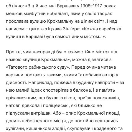
обтічно: «В цій частині Варшави у 1908–1917 роках
мешкав майбутній нобеліант, який у своїх творах
прославив вулицю Крохмальну на цілий світ». І над
написом – цитата з Іцхака Зінґера: «Кожна єврейська
вулиця в Варшаві була самостійним містом…».
Про те, чим насправ.ді було «самостійне місто» під
назвою «вулиця Крохмальна», можна дізнатися з
«Татового рабинського суду». Перед очима читача
картини постають такими, якими їх побачив автор у
дійсності. Наприклад, пожежа в будинку навпроти – за
нею малий Іцхак спостерігав з балкона, і в памʼять
врізалися дим, що бухав із вікон, приїзд пожежників,
натовп довкола і поліцейські, які близько не
підпускали витріщак. Або – опис Крохмальної площі,
досить небезпечного місця, де постійно вештались
хулігани, кишенькові злодії, скуповувачі краденого та