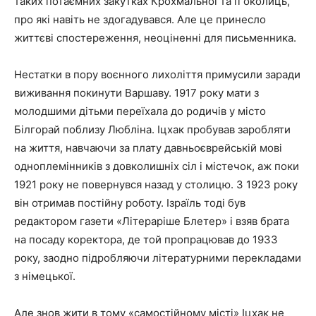
таких потаємних закутках Крохмальної та її околиць,
про які навіть не здогадувався. Але це принесло
життєві спостереження, неоціненні для письменника.
Нестатки в пору воєнного лихоліття примусили заради
виживання покинути Варшаву. 1917 року мати з
молодшими дітьми переїхала до родичів у місто
Білгорай поблизу Любліна. Іцхак пробував заробляти
на життя, навчаючи за плату давньоєврейській мові
одноплемінників з довколишніх сіл і містечок, аж поки
1921 року не повернувся назад у столицю. З 1923 року
він отримав постійну роботу. Ізраїль тоді був
редактором газети «Літераріше Блетер» і взяв брата
на посаду коректора, де той пропрацював до 1933
року, заодно підробляючи літературними перекладами
з німецької.
Але знов жити в тому «самостійному місті» Іцхак не