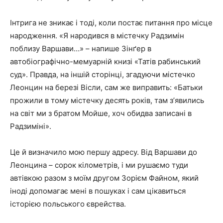
Інтрига не зникає і тоді, коли постає питання про місце
народження. «Я народився в містечку Радзимін
поблизу Варшави…» – напише Зінґер в
автобіографічно-мемуарній книзі «Татів рабинський
суд». Правда, на іншій сторінці, згадуючи містечко
Леонцин на березі Вісли, сам же виправить: «Батьки
прожили в тому містечку десять років, там зʼявились
на світ ми з братом Мойше, хоч обидва записані в
Радзиміні».
Це й визначило мою першу адресу. Від Варшави до
Леонцина – сорок кілометрів, і ми рушаємо туди
автівкою разом з моїм другом Зорієм Файном, який
іноді допомагає мені в пошуках і сам цікавиться
історією польського єврейства.