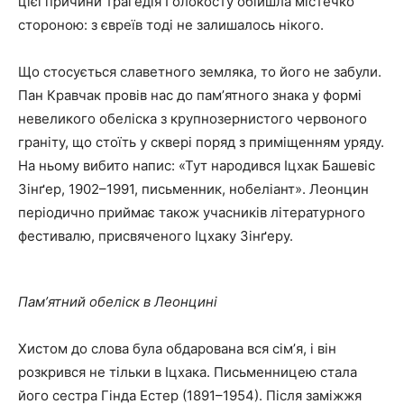
цієї причини трагедія Голокосту обійшла містечко
стороною: з євреїв тоді не залишалось нікого.
Що стосується славетного земляка, то його не забули.
Пан Кравчак провів нас до памʼятного знака у формі
невеликого обеліска з крупнозернистого червоного
граніту, що стоїть у сквері поряд з приміщенням уряду.
На ньому вибито напис: «Тут народився Іцхак Башевіс
Зінґер, 1902–1991, письменник, нобеліант». Леонцин
періодично приймає також учасників літературного
фестивалю, присвяченого Іцхаку Зінґеру.
Памʼятний обеліск в Леонцині
Хистом до слова була обдарована вся сімʼя, і він
розкрився не тільки в Іцхака. Письменницею стала
його сестра Гінда Естер (1891–1954). Після заміжжя