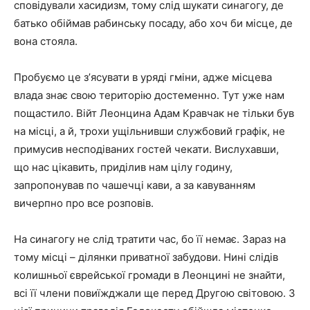
сповідували хасидизм, тому слід шукати синагогу, де
батько обіймав рабинську посаду, або хоч би місце, де
вона стояла.
Пробуємо це зʼясувати в уряді гміни, адже місцева
влада знає свою територію достеменно. Тут уже нам
пощастило. Війт Леонцина Адам Кравчак не тільки був
на місці, а й, трохи ущільнивши службовий графік, не
примусив несподіваних гостей чекати. Вислухавши,
що нас цікавить, приділив нам цілу годину,
запропонував по чашечці кави, а за кавуванням
вичерпно про все розповів.
На синагогу не слід тратити час, бо її немає. Зараз на
тому місці – ділянки приватної забудови. Нині слідів
колишньої єврейської громади в Леонцині не знайти,
всі її члени повиїжджали ще перед Другою світовою. З