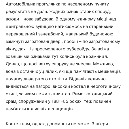
Автомобільна прогулянка по населеному пункту
результатів не дала: жодних ознак старих споруд,
всюди – нова забудова. В одному-єдиному місці над
центральною вулицею натикаємось на старенький,
перекошений і занедбаний, маленький будиночок:
замкнуті заґратовані двері, пообіч – по заґратованому
вікну, дах – із просмоленого руберойду. За всіма
зовнішніми ознаками тут колись була крамниця.
Дивно, що досі ветху споруду не знесли. Можливо,
вона з останніх уцілілих, які ще памʼятають мешканців
початку двадцятого століття. Віддалік велично
видніється на пагорбі високий костел в неоготичному
стилі, за яким лежить цвинтар. Римо-католицький
храм, споруджений у 1881–85 роках, теж повинен
памʼятати колишніх леонцинців.
Костел нам, однак, допомогти не може. Зінґери