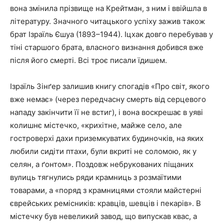
вона змінила прізвище на Крейтман, з ним і ввійшла в
літературу. Значного читацького успіху зажив також
брат Ізраїль Єшуа (1893–1944). Іцхак довго перебував у
тіні старшого брата, власного визнання добився вже
після його смерті. Всі троє писали їдишем.
Ізраїль Зінґер залишив книгу спогадів «Про світ, якого
вже немає» (через передчасну смерть від серцевого
нападу закінчити її не встиг), і вона воскрешає в уяві
колишнє містечко, «крихітне, майже село, але
гостроверхі дахи приземкуватих будиночків, на яких
любили сидіти птахи, були вкриті не соломою, як у
селян, а ґонтом». Поздовж небрукованих піщаних
вулиць тягнулись ряди крамниць з розмаїтими
товарами, а «поряд з крамницями стояли майстерні
єврейських ремісників: кравців, шевців і пекарів». В
містечку був невеликий завод, що випускав квас, а