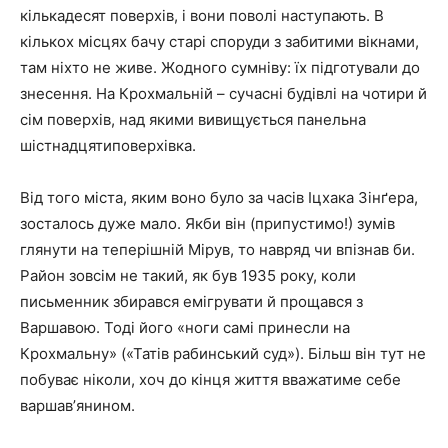
кількадесят поверхів, і вони поволі наступають. В
кількох місцях бачу старі споруди з забитими вікнами,
там ніхто не живе. Жодного сумніву: їх підготували до
знесення. На Крохмальній – сучасні будівлі на чотири й
сім поверхів, над якими вивищується панельна
шістнадцятиповерхівка.
Від того міста, яким воно було за часів Іцхака Зінґера,
зосталось дуже мало. Якби він (припустимо!) зумів
глянути на теперішній Мірув, то навряд чи впізнав би.
Район зовсім не такий, як був 1935 року, коли
письменник збирався емігрувати й прощався з
Варшавою. Тоді його «ноги самі принесли на
Крохмальну» («Татів рабинський суд»). Більш він тут не
побуває ніколи, хоч до кінця життя вважатиме себе
варшавʼянином.