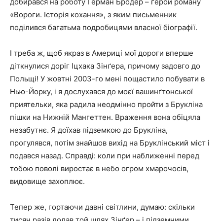
добирався на роботу Герман Бродер – герой роману
«Вороги. Історія кохання», з яким письменник
поділився багатьма подробицями власної біографії.
І треба ж, щоб якраз в Америці мої дороги вперше
діткнулися доріг Іцхака Зінґера, причому задовго до
Польщі! У жовтні 2003-го мені пощастило побувати в
Нью-Йорку, і я дослухався до моєї вашинґтонської
приятельки, яка радила неодмінно пройти з Брукліна
пішки на Нижній Мангеттен. Враження вона обіцяла
незабутнє. Я доїхав підземкою до Брукліна,
прогулявся, потім знайшов вихід на Бруклінський міст і
подався назад. Справді: коли при наближенні перед
тобою поволі виростає в небо огром хмарочосів,
видовище захоплює.
Тепер же, гортаючи давні світлини, думаю: скільки
тисяч разів долав той шлях Зінґер – і підземними