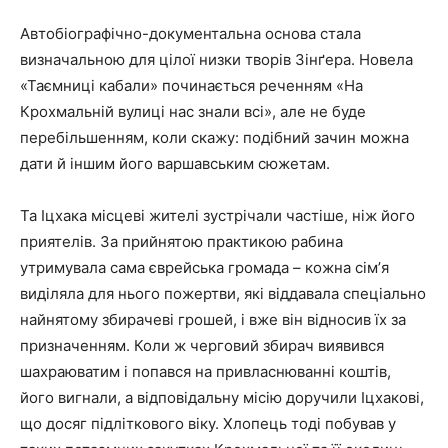
Автобіографічно-документальна основа стала
визначальною для цілої низки творів Зінґера. Новела
«Таємниці кабали» починається реченням «На
Крохмальній вулиці нас знали всі», але не буде
перебільшенням, коли скажу: подібний зачин можна
дати й іншим його варшавським сюжетам.
Та Іцхака місцеві жителі зустрічали частіше, ніж його
приятелів. За прийнятою практикою рабина
утримувала сама єврейська громада – кожна сімʼя
виділяла для нього пожертви, які віддавала спеціально
найнятому збирачеві грошей, і вже він відносив їх за
призначенням. Коли ж черговий збирач виявився
шахраюватим і попався на привласнюванні коштів,
його вигнали, а відповідальну місію доручили Іцхакові,
що досяг підліткового віку. Хлопець тоді побував у