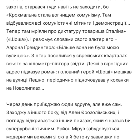
захотів, старався туди навіть не заходити, бо
«Крохмальна стала вогнищем комунізму. Там
відбувалися всі комуністичні мітинги і демонстрації…
Тепер там мріяли про диктатуру товариша Сталіна»
(«Шоша»). І резюмує словами свого альтер еґо –
Аарона Ґрейдинґера: «Більше вона не була моєю
вулицею». Зінґер поселився у єврейських кварталах
всього за кілометр-півтора звідти. Деякі з вірогідних
адрес підказує роман: головний герой «Шоші» мешкав
на вулиці Лешно, періодично підночовував у коханки
на Новолипках…
Через день приїжджаю сюди вдруге, але вже сам.
Заходжу з іншого боку, від Алей Єрозолімських, і
погляду відкривається інший пейзаж, який я назвав би
суперурбаністичним. Район Мірув забудовується
модерними вежами зі скла й бетону заввишки по