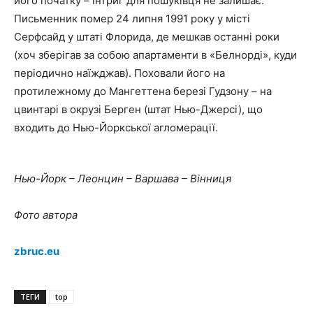
його початку – інтриг для пошуківця не залишає.
Письменник помер 24 липня 1991 року у місті
Серфсайд у штаті Флорида, де мешкав останні роки
(хоч зберігав за собою апартаменти в «Белнорді», куди
періодично наїжджав). Поховали його на
протилежному до Мангеттена березі Гудзону – на
цвинтарі в окрузі Берген (штат Нью-Джерсі), що
входить до Нью-Йоркської агломерації.
Нью-Йорк – Леонцин – Варшава – Вінниця
Фото автора
zbruc.eu
ТЕГИ
top