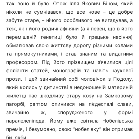
так воно й було. Отож Ілля Якович Біном, який
ніколи не сумнівався, що все нове – це добре
забуте старе, – нічого особливого не вигадував, а
теж, як і його родичі афіняни (а я певен, що в його
перемішаній генетиці було й грецьке насіння)
обмалював свою життєву дорогу різними колами
та прямокутниками, і став знаним та видатним
професором. Під його прізвищем з’явилися цілі
фоліанти статей, монографій та навіть наукової
прози. І цей звичайний собі чоловічок з Подолу,
який колись у дитинстві в недоношеній материній
жилетці пас шкодливу стару козу на Замковому
пагорбі, раптом опинився на п’єдесталі слави,
звичайно ж, спорудженого у формі
паралелепіпеда. Йому вже світила Нобелівська
премія, і безумовно, свою “нобелівку” він отримав
би, якби…