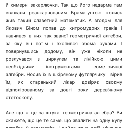
й химерні закарлючки. Так що його недарма там
вважали реанкарнованим Брамагуптою, колись
жив такий славетний математик. А згодом Ілля
Якович Біном попав до хитромудрих греків і
навчився в них так званої геометричної алгебри,
за яку він потім і вхопився обома руками. І
повернувшись додому, він уже ніколи не
розлучався з циркулем та лінійкою, цими
необхідними інструментами геометричної
алгебри. Носив їх в шкіряному футлярчику і вірив
їм, як старенький лікар довіряє своєму
відполірованому за довгі роки дерев’яному
стетоскопу.
Але що ж це за штука, геометрична алгебра? Ви
скажете, що це те саме, що звалити на одну купу