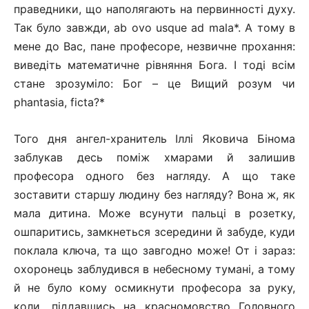
праведники, що наполягають на первинності духу.
Так було завжди, ab ovo usque ad ma
l
a*. А тому в
мене до Вас, пане професоре, незвичне прохання:
виведіть математичне рівняння Бога. І тоді всім
стане зрозуміло: Бог – це Вищий розум чи
phantasia
,
ficta
?*
Того дня ангел-хранитель Іллі Яковича Бінома
заблукав десь поміж хмарами й залишив
професора одного без нагляду. А що таке
зоставити старшу людину без нагляду? Вона ж, як
мала дитина. Може всунути пальці в розетку,
ошпаритись, замкнеться зсередини й забуде, куди
поклала ключа, та що завгодно може! От і зараз:
охоронець заблудився в небесному тумані, а тому
й не було кому осмикнути професора за руку,
коли, піддавшись на красномовство Головного