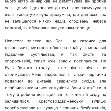
нього ніхто не нарікав, не ремствував, він зробив
усе, що міг і докопався до суті, але засмучувало
інше: тепер уже було зрозуміло, що для всіх нас
не залишалося ніяких надій, сподівань, небеса
порожні, як обсноване павутинням горище.
Невесела звістка, що Бог – це казочка для
стареньких, миттєво облетіла країну, і моральні
підвалини суспільства, й так хисткі та
спорохнявілі, тепер уже зовсім посипалися. Не
було божого страху і вже нікого нічого не
стримувало. Ченці вдарилися в гульки, чернички
подалися до циганів, сварилися сусіди, але
особливо оживилися комуністи. Вони ж атеїсти, а
тому й робили все, щоб від того Бога й сліду не
залишилося. Хрестовоздвиженську вулицю
перейменували на вулицю Червоних безбожників,