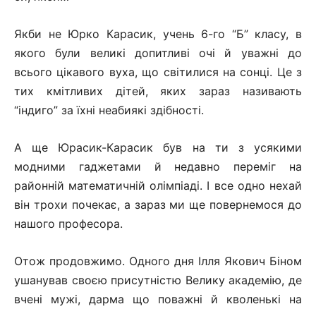
Якби не Юрко Карасик, учень 6-го “Б” класу, в
якого були великі допитливі очі й уважні до
всього цікавого вуха, що світилися на сонці. Це з
тих кмітливих дітей, яких зараз називають
“індиго” за їхні неабиякі здібності.
А ще Юрасик-Карасик був на ти з усякими
модними гаджетами й недавно переміг на
районній математичній олімпіаді. І все одно нехай
він трохи почекає, а зараз ми ще повернемося до
нашого професора.
Отож продовжимо. Одного дня Ілля Якович Біном
ушанував своєю присутністю Велику академію, де
вчені мужі, дарма що поважні й кволенькі на