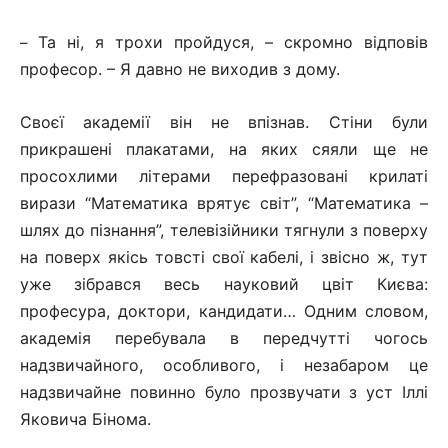
Та ні, я трохи пройдуся, – скромно відповів
–
професор. – Я давно не виходив з дому.
Своєї академії він не впізнав. Стіни були
прикрашені плакатами, на яких сяяли ще не
просохлими літерами перефразовані крилаті
вирази “Математика врятує світ”, “Математика –
шлях до пізнання”, телевізійники тягнули з поверху
на поверх якісь товсті свої кабелі, і звісно ж, тут
уже зібрався весь науковий цвіт Києва:
професура, доктори, кандидати… Одним словом,
академія перебувала в передчутті чогось
надзвичайного, особливого, і незабаром це
надзвичайне повинно було прозвучати з уст Іллі
Яковича Бінома.