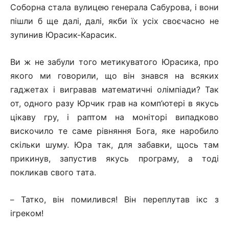
Соборна стала вулицею генерала Сабурова, і вони
пішли б ще далі, далі, якби їх усіх своєчасно не
зупинив Юрасик-Карасик.
Ви ж не забули того метикуватого Юрасика, про
якого ми говорили, що він знався на всяких
гаджетах і вигравав математичні олімпіади? Так
от, одного разу Юрчик грав на комп’ютері в якусь
цікаву гру, і раптом на моніторі випадково
вискочило те саме рівняння Бога, яке наробило
скільки шуму. Юра так, для забавки, щось там
прикинув, запустив якусь програму, а тоді
покликав свого тата.
Татко, він помилився! Він переплутав ікс з
–
ігреком!