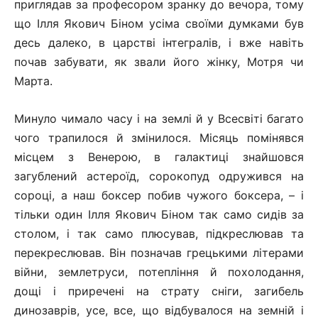
приглядав за професором зранку до вечора, тому
що Ілля Якович Біном усіма своїми думками був
десь далеко, в царстві інтегралів, і вже навіть
почав забувати, як звали його жінку, Мотря чи
Марта.
Минуло чимало часу і на землі й у Всесвіті багато
чого трапилося й змінилося. Місяць помінявся
місцем з Венерою, в галактиці знайшовся
загублений астероїд, сорокопуд одружився на
сороці, а наш боксер побив чужого боксера, – і
тільки один Ілля Якович Біном так само сидів за
столом, і так само плюсував, підкреслював та
перекреслював. Він позначав грецькими літерами
війни, землетруси, потепління й похолодання,
дощі і приречені на страту сніги, загибель
динозаврів, усе, все, що відбувалося на земній і