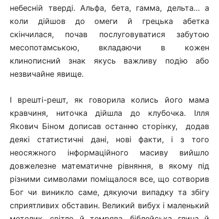
небесній тверді. Альфа, бета, гамма, дельта… а
коли дійшов до омеги й грецька абетка
скінчилася, почав послуговуватися забутою
месопотамською, вкладаючи в кожен
клинописний знак якусь важливу подію або
незвичайне явище.
І врешті-решт, як говорила колись його мама
кравчиня, ниточка
дійшла до клубочка. Ілля
Якович Біном дописав останню сторінку,
додав
деякі статистичні дані, нові факти, і з того
неосяжного інформаційного масиву вийшло
довжелезне математичне рівняння, в якому під
різними символами поміщалося все, що сотворив
Бог чи виникло саме, дякуючи випадку та збігу
сприятливих обставин. Великий вибух і маленький
метелик, світло й темрява, біблейська глина й