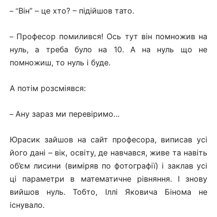
Він
”
– це хто? – підійшов тато.
– “
Професор помилився! Ось тут він помножив на
–
нуль, а треба було на 10. А на нуль що не
помножиш, то нуль і буде.
А потім розсміявся:
Ану зараз ми перевіримо…
–
Юрасик зайшов на сайт професора, виписав усі
його дані – вік, освіту, де навчався, живе та навіть
об’єм лисини (виміряв по фотографії) і заклав усі
ці параметри в математичне рівняння. І знову
вийшов нуль. Тобто, Іллі Яковича Бінома не
існувало.