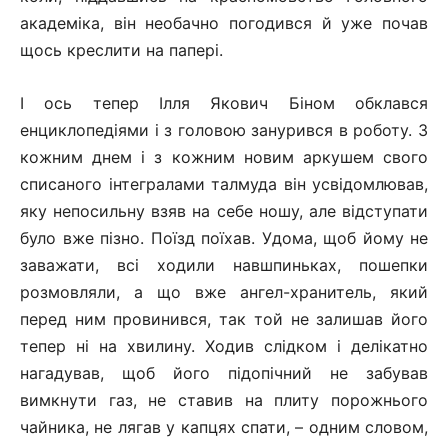
академіка, він необачно погодився й уже почав
щось креслити на папері.
І ось тепер Ілля Якович Біном обклався
енциклопедіями і з головою занурився в роботу. З
кожним днем і з кожним новим аркушем свого
списаного інтегралами талмуда він усвідомлював,
яку непосильну взяв на себе ношу, але відступати
було вже пізно. Поїзд поїхав. Удома, щоб йому не
заважати, всі ходили навшпиньках, пошепки
розмовляли, а що вже ангел-хранитель, який
перед ним провинився, так той не залишав його
тепер ні на хвилину. Ходив слідком і делікатно
нагадував, щоб його підопічний не забував
вимкнути газ, не ставив на плиту порожнього
чайника, не лягав у капцях спати, – одним словом,