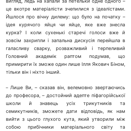
вигляд, ледь на хапали за петельки одне одного –
це вкотре матеріалісти зчепилися з ідеалістами.
Йшлося про вічну дилему: що було на початку –
ідея курячого яйця чи яйце, яке вже знесла
курка? І коли сухенькі старечі голоси вже й
зовсім захрипли і запальна дискусія перейшла в
галасливу сварку, розважливий і терпеливий
Головний академік раптом подумав, що
примирити їх зможе один лише Ілля Якович Біном,
тільки він і ніхто інший.
Лише Ви, – сказав він, велемовно звертаючись
–
до професора, – достойний адепте піфагорійської
школи й знавець усіх трикутників та
семикутників, зможете дати відповідь, як нам
вийти з цього глухого кута, який утворили між
собою прибічники матеріального світу та