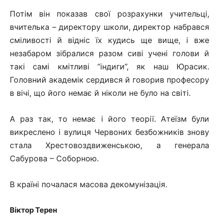
Потім він показав свої розрахунки учительці,
вчителька – директору школи, директор набрався
сміливості й відніс їх кудись ще вище, і вже
незабаром зібралися разом сиві учені голови й
такі самі кмітливі “індиги”, як наш Юрасик.
Головний академік сердився й говорив професору
в вічі, що його немає й ніколи не було на світі.
А раз так, то немає і його теорії. Атеїзм були
викреслено і вулиця Червоних безбожників знову
стала Хрестовоздвиженською, а генерала
Сабурова – Соборною.
В країні почалася масова декомунізація.
Віктор Терен