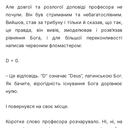
Але довгої та розлогої доповіді професора не
почули. Він був стриманим та небагатослівним.
Вийшов, став за трибуну і тільки й сказав, що так,
це правда, він вивів, змоделював і розв’язав
рівняння Бога, і для більшої переконливості
написав червоним фломастером:
D
= 0.
Це відповідь. “
D
” означає “Deus”, латинською Бог.
–
Як бачите, вірогідність існування Бога дорівнює
нулю.
І повернувся на своє місце.
Коротке слово професора розчарувало. Ні, ні, на