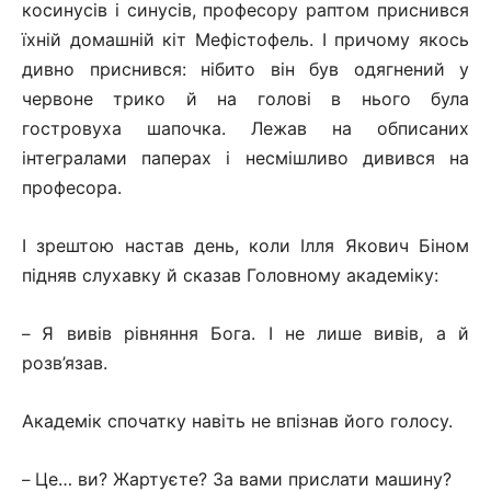
косинусів і синусів, професору раптом приснився
їхній домашній кіт Мефістофель. І причому якось
дивно приснився: нібито він був одягнений у
червоне трико й на голові в нього була
гостровуха шапочка. Лежав на обписаних
інтегралами паперах і несмішливо дивився на
професора.
І зрештою настав день, коли Ілля Якович Біном
підняв слухавку й сказав Головному академіку:
Я вивів рівняння Бога. І не лише вивів, а й
–
розв’язав.
Академік спочатку навіть не впізнав його голосу.
Це… ви? Жартуєте? За вами прислати машину?
–