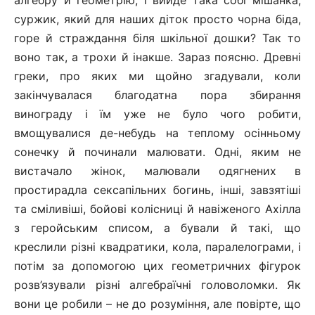
алгебру й геометрію, і вийде така собі мішанка,
суржик, який для наших діток просто чорна біда,
горе й страждання біля шкільної дошки? Так то
воно так, а трохи й інакше. Зараз поясню. Древні
греки, про яких ми щойно згадували, коли
закінчувалася благодатна пора збирання
винограду і їм уже не було чого робити,
вмощувалися де-небудь на теплому осінньому
сонечку й починали малювати. Одні, яким не
вистачало жінок, малювали одягнених в
простирадла сексапільних богинь, інші, завзятіші
та сміливіші, бойові колісниці й навіженого Ахілла
з геройським списом, а бували й такі, що
креслили різні квадратики, кола, паралелограми, і
потім за допомогою цих геометричних фігурок
розв’язували різні алгебраїчні головоломки. Як
вони це робили – не до розуміння, але повірте, що