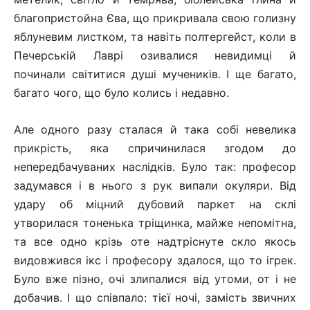
благопристойна Єва, що прикривала свою голизну
яблуневим листком, та навіть полтергейст, коли в
Печерській Лаврі озивалися невидимці й
починали світитися душі мучеників. І ще багато,
багато чого, що було колись і недавно.
Але одного разу сталася й така собі невелика
прикрість, яка спричинилася згодом до
непередбачуваних наслідків. Було так: професор
задумався і в нього з рук випали окуляри. Від
удару об міцний дубовий паркет на склі
утворилася тоненька тріщинка, майже непомітна,
та все одно крізь оте надтріснуте скло якось
видовжився ікс і професору здалося, що то ігрек.
Було вже пізно, очі злипалися від утоми, от і не
добачив. І що співпало: тієї ночі, замість звичних