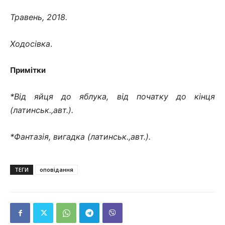
Травень, 2018.
Ходосівка
.
Примітки
*Від яйця до яблука, від початку до кінця
(латинськ.,авт.).
*Фантазія, вигадка (латинськ.,авт.).
ТЕГИ
оповідання