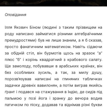
Віктор Терен
25.04.2020
1287
Оповідання
Ілля Якович Біном (людині з таким прізвищем на
роду написано займатися різними алгебраїчними
премудростями) був не лише знаним, а я б сказав,
просто фанатичним математиком. Навіть сідаючи
за обідній стіл, він бурмотів щось на зразок “а”
плюс “б” і корінь квадратний з крабового салату.
Ще замолоду, побувавши в арабських країнах, він
без особливих зусиль, а так, за милу душу,
порозв’язував написані на глиняних табличках
задачки древніх вавилонян, а потім виграв якийсь
ґрант і подався на стажування в Індію, де сидів під
пальмою у позі йога і зранку до вечора водив
патичком по піску, додавав та віднімав різні букви