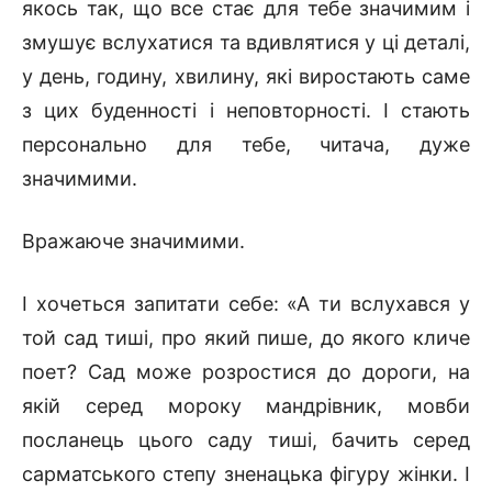
якось так, що все стає для тебе значимим і
змушує вслухатися та вдивлятися у ці деталі,
у день, годину, хвилину, які виростають саме
з цих буденності і неповторності. І стають
персонально для тебе, читача, дуже
значимими.
Вражаюче значимими.
І хочеться запитати себе: «А ти вслухався у
той сад тиші, про який пише, до якого кличе
поет? Сад може розростися до дороги, на
якій серед мороку мандрівник, мовби
посланець цього саду тиші, бачить серед
сарматського степу зненацька фігуру жінки. І