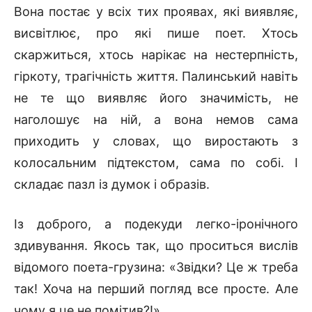
Вона постає у всіх тих проявах, які виявляє,
висвітлює, про які пише поет. Хтось
скаржиться, хтось нарікає на нестерпність,
гіркоту, трагічність життя. Палинський навіть
не те що виявляє його значимість, не
наголошує на ній, а вона немов сама
приходить у словах, що виростають з
колосальним підтекстом, сама по собі. І
складає пазл із думок і образів.
Із доброго, а подекуди легко-іронічного
здивування. Якось так, що проситься вислів
відомого поета-грузина: «Звідки? Це ж треба
так! Хоча на перший погляд все просте. Але
чому я це не помітив?!»