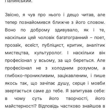
Палинський.
Звісно, я чув про нього і дещо читав, але
тепер познайомився ближче з його словом.
Воно по доброму здивувало, як і те,
наскільки цей чоловік багатогранний – поет,
прозаїк, есеїст, публіцист, критик, аналітик
мистецтва, культуролог. І наскільки він
професіонал у всьому, за що береться. Але
професіонал не з холодним розумом, а
глибоко-проникливим, зацікавленим, і пише
якось так, що зачіпає душу, серце і мовби
звертається саме до тебе. Я запитував себе:
в чому суть його творчості, його
майстерності? Відповідь частково знайшов в