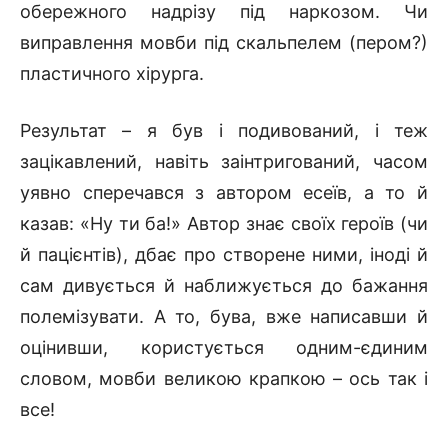
обережного надрізу під наркозом. Чи
виправлення мовби під скальпелем (пером?)
пластичного хірурга.
Результат – я був і подивований, і теж
зацікавлений, навіть заінтригований, часом
уявно сперечався з автором есеїв, а то й
казав: «Ну ти ба!» Автор знає своїх героїв (чи
й пацієнтів), дбає про створене ними, іноді й
сам дивується й наближується до бажання
полемізувати. А то, бува, вже написавши й
оцінивши, користується одним-єдиним
словом, мовби великою крапкою – ось так і
все!