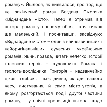
роману». Йшлося, як виявилося, про тоді ще
не закінчений роман Богдана Смоляка
«Віднайдене місто». Тепер я отримав від
автора роман у повному обсязі, хоч тираж
ще маленький. І прочитавши, засвідчую:
«Віднайдене місто» – один з найнезвичніших і
найоригінальніших сучасних українських
романів. Який, правда, читати нелегко. Історії
головних героїв – художника Романа і
геолога-дослідника Григорія – надзвичайно
цікаві, глибокі, і їхнє дивне, як для нашого
часу, листування, й саме місто-утопія, в
якому розгортаються події другої частини
роману, і утопічні пропозиції автора щодо