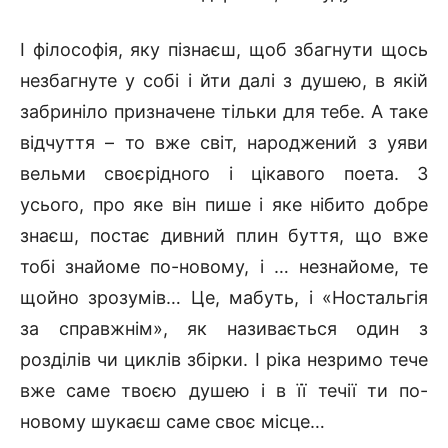
І філософія, яку пізнаєш, щоб збагнути щось
незбагнуте у собі і йти далі з душею, в якій
забриніло призначене тільки для тебе. А таке
відчуття – то вже світ, народжений з уяви
вельми своєрідного і цікавого поета. З
усього, про яке він пише і яке нібито добре
знаєш, постає дивний плин буття, що вже
тобі знайоме по-новому, і … незнайоме, те
щойно зрозумів… Це, мабуть, і «Ностальгія
за справжнім», як називається один з
розділів чи циклів збірки. І ріка незримо тече
вже саме твоєю душею і в її течії ти по-
новому шукаєш саме своє місце…