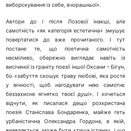
виборскування із себе, вчорашньої».
Автори до і після Лозової інакші, але
самотність «як категорія естетична» змушує
повертатися до вже прочитаного. І тут
постане те, що поетична самотність
несміливо, обережно виглядає навіть із
висіченої із граніту поезії іншої Оксани – Бігун,
бо «забуття скошує траву любові, яка росте
у вічності, щоб нагодувати нею самотнє
беззахисне ягнятко твоєї душі». І хочеться
відчути, як писалася дещо розхристана
поезія Станіслава Бондаренка, майже геть
урбаністична Олександра Гордона, в якій,
виявляється, може бути «тиша істини», і що