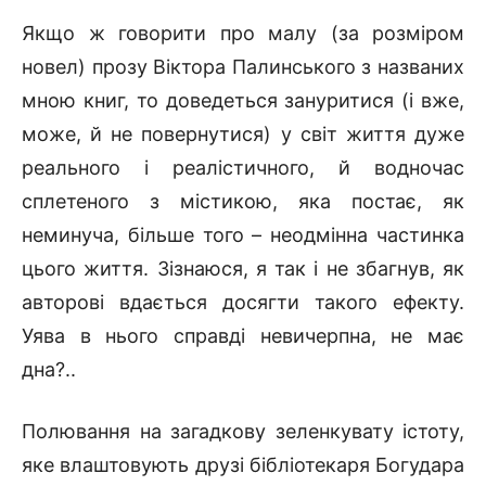
Якщо ж говорити про малу (за розміром
новел) прозу Віктора Палинського з названих
мною книг, то доведеться зануритися (і вже,
може, й не повернутися) у світ життя дуже
реального і реалістичного, й водночас
сплетеного з містикою, яка постає, як
неминуча, більше того – неодмінна частинка
цього життя. Зізнаюся, я так і не збагнув, як
авторові вдається досягти такого ефекту.
Уява в нього справді невичерпна, не має
дна?..
Полювання на загадкову зеленкувату істоту,
яке влаштовують друзі бібліотекаря Богудара