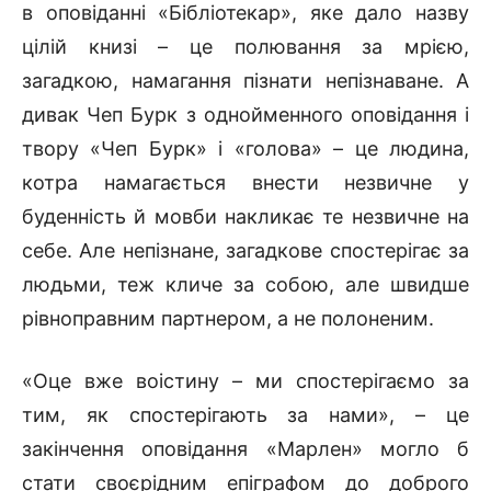
в оповіданні «Бібліотекар», яке дало назву
цілій книзі – це полювання за мрією,
загадкою, намагання пізнати непізнаване. А
дивак Чеп Бурк з однойменного оповідання і
твору «Чеп Бурк» і «голова» – це людина,
котра намагається внести незвичне у
буденність й мовби накликає те незвичне на
себе. Але непізнане, загадкове спостерігає за
людьми, теж кличе за собою, але швидше
рівноправним партнером, а не полоненим.
«Оце вже воістину – ми спостерігаємо за
тим, як спостерігають за нами», – це
закінчення оповідання «Марлен» могло б
стати своєрідним епіграфом до доброго