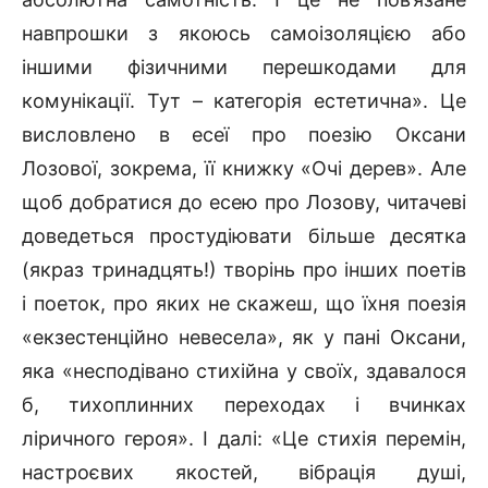
навпрошки з якоюсь самоізоляцією або
іншими фізичними перешкодами для
комунікації. Тут – категорія естетична». Це
висловлено в есеї про поезію Оксани
Лозової, зокрема, її книжку «Очі дерев». Але
щоб добратися до есею про Лозову, читачеві
доведеться простудіювати більше десятка
(якраз тринадцять!) творінь про інших поетів
і поеток, про яких не скажеш, що їхня поезія
«екзестенційно невесела», як у пані Оксани,
яка «несподівано стихійна у своїх, здавалося
б, тихоплинних переходах і вчинках
ліричного героя». І далі: «Це стихія перемін,
настроєвих якостей, вібрація душі,