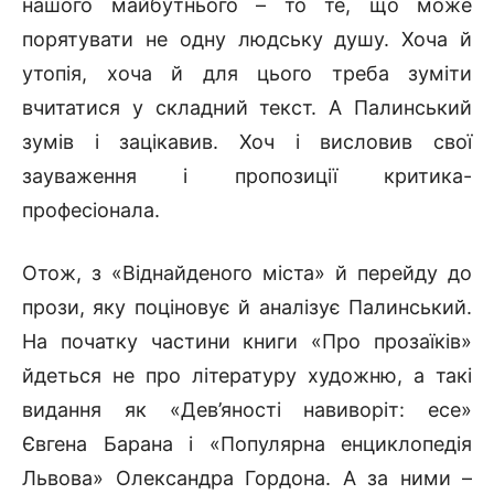
нашого майбутнього – то те, що може
порятувати не одну людську душу. Хоча й
утопія, хоча й для цього треба зуміти
вчитатися у складний текст. А Палинський
зумів і зацікавив. Хоч і висловив свої
зауваження і пропозиції критика-
професіонала.
Отож, з «Віднайденого міста» й перейду до
прози, яку поціновує й аналізує Палинський.
На початку частини книги «Про прозаїків»
йдеться не про літературу художню, а такі
видання як «Дев’яності навиворіт: есе»
Євгена Барана і «Популярна енциклопедія
Львова» Олександра Гордона. А за ними –