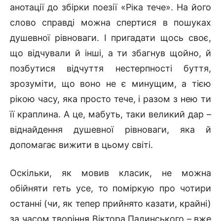
анотації до збірки поезії «Ріка тече». На його
слово справді можна спертися в пошуках
душевної рівноваги. І пригадати щось своє,
що відчували й інші, а ти збагнув щойно, й
позбутися відчуття нестерпності буття,
зрозуміти, що воно не є минущим, а тією
рікою часу, яка просто тече, і разом з нею ти
її краплина. А це, мабуть, таки великий дар –
віднайдення душевної рівноваги, яка й
допомагає вижити в цьому світі.
Оскільки, як мовив класик, не можна
обійняти геть усе, то поміркую про чотири
останні (чи, як тепер прийнято казати, крайні)
за часом творіння Віктора Палинського – вже