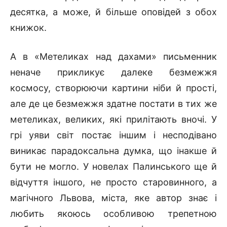
десятка, а може, й більше оповідей з обох
книжок.
А в «Метеликах над дахами» письменник
неначе прикликує далеке безмежжя
космосу, створюючи картини ніби й прості,
але де це безмежжя здатне постати в тих же
метеликах, великих, які прилітають вночі. У
грі уяви світ постає іншим і несподівано
виникає парадоксальна думка, що інакше й
бути не могло. У новелах Палинського ще й
відчуття іншого, не просто старовинного, а
магічного Львова, міста, яке автор знає і
любить якоюсь особливою трепетною