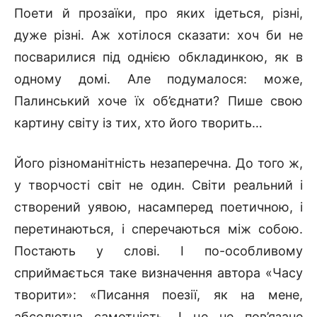
Поети й прозаїки, про яких ідеться, різні,
дуже різні. Аж хотілося сказати: хоч би не
посварилися під однією обкладинкою, як в
одному домі. Але подумалося: може,
Палинський хоче їх об’єднати? Пише свою
картину світу із тих, хто його творить…
Його різноманітність незаперечна. До того ж,
у творчості світ не один. Світи реальний і
створений уявою, насамперед поетичною, і
перетинаються, і сперечаються між собою.
Постають у слові. І по-особливому
сприймається таке визначення автора «Часу
творити»: «Писання поезії, як на мене,
абсолютна самотність. І це не пов’язане