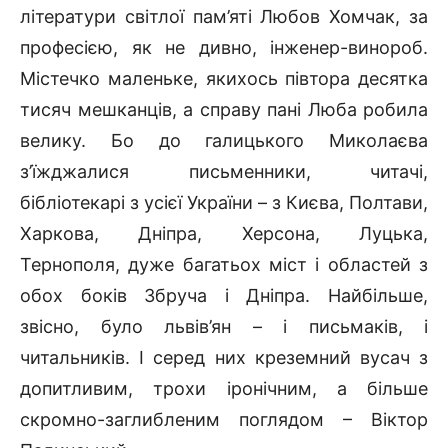
літератури світлої пам’яті Любов Хомчак, за
професією, як не дивно, інженер-винороб.
Містечко маленьке, якихось півтора десятка
тисяч мешканців, а справу пані Люба робила
велику. Бо до галицького Миколаєва
з’їжджалися письменники, читачі,
бібліотекарі з усієї України – з Києва, Полтави,
Харкова, Дніпра, Херсона, Луцька,
Тернополя, дуже багатьох міст і областей з
обох боків Збруча і Дніпра. Найбільше,
звісно, було львів’ян – і письмаків, і
читальників. І серед них креземний вусач з
допитливим, трохи іронічним, а більше
скромно-заглибленим поглядом – Віктор