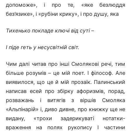
допоможе», і про те, «яке безлюддя
без’язике», і «рубіни крику», і про душу, яка
Тихенько покладе ключі від суті –
І піде геть у несусвітній світ.
Чим далі читав про інші Смолякові речі, тим
більше розумів – це мій поет. І філософ. Але
виявилося, що це й мій прозаїк. Палинський
написав есей про збірку афоризмів, порад,
розважань і витягів з віршів Смоляка
«Альпінарій» і, диво дивне, про книжку ще не
видану, «трохи задерикуваті нотатки-
враження на полях рукопису І частини