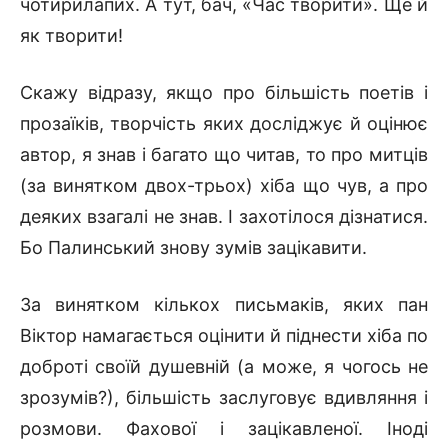
чотирилапих. А тут, бач, «Час творити». Ще й
як творити!
Скажу відразу, якщо про більшість поетів і
прозаїків, творчість яких досліджує й оцінює
автор, я знав і багато що читав, то про митців
(за винятком двох-трьох) хіба що чув, а про
деяких взагалі не знав. І захотілося дізнатися.
Бо Палинський знову зумів зацікавити.
За винятком кількох письмаків, яких пан
Віктор намагається оцінити й піднести хіба по
доброті своїй душевній (а може, я чогось не
зрозумів?), більшість заслуговує вдивляння і
розмови. Фахової і зацікавленої. Іноді