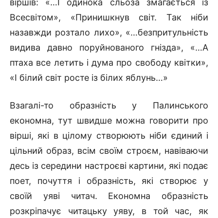
віршів: «…І одинока сльоза змагається із
Всесвітом», «Принишкнув світ. Так ніби
назавжди розтало лихо», «…безпритульність
видива давно поруйнованого гнізда», «…А
птаха все летить і дума про свободу квітки»,
«І білий світ росте із білих яблунь…»
Взагалі-то образність у Палинського
економна, тут швидше можна говорити про
вірші, які в цілому створюють ніби єдиний і
цільний образ, всім своїм строєм, навіваючи
десь із середини настроєві картини, які подає
поет, почуття і образність, які створює у
своїй уяві читач. Економна образність
розкріпачує читацьку уяву, в той час, як