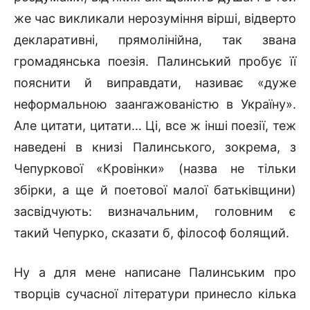
же час викликали нерозуміння вірші, відверто
декларативні, прямолінійна, так звана
громадянська поезія. Палинський пробує її
пояснити й виправдати, називає «дуже
неформальною заангажованістю в Україну».
Але цитати, цитати… Ці, все ж інші поезії, теж
наведені в книзі Палинського, зокрема, з
Чепуркової «Кровінки» (назва не тільки
збірки, а ще й поетової малої батьківщини)
засвідчують: визначальним, головним є
такий Чепурко, сказати б, філософ болящий.
Ну а для мене написане Палинським про
творців сучасної літератури принесло кілька