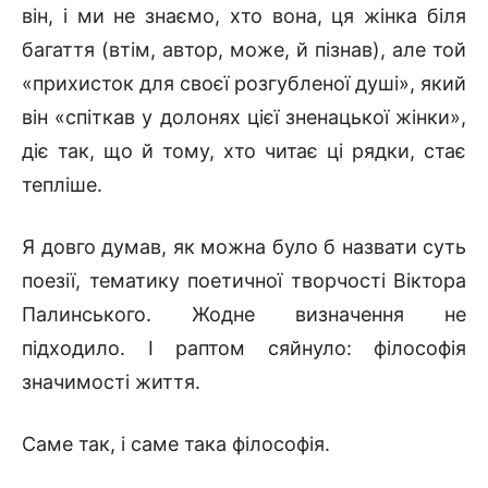
він, і ми не знаємо, хто вона, ця жінка біля
багаття (втім, автор, може, й пізнав), але той
«прихисток для своєї розгубленої душі», який
він «спіткав у долонях цієї зненацької жінки»,
діє так, що й тому, хто читає ці рядки, стає
тепліше.
Я довго думав, як можна було б назвати суть
поезії, тематику поетичної творчості Віктора
Палинського. Жодне визначення не
підходило. І раптом сяйнуло: філософія
значимості життя.
Саме так, і саме така філософія.