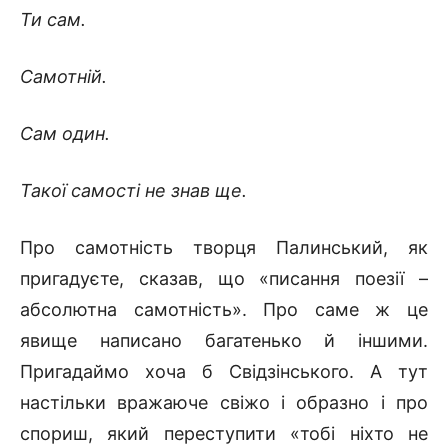
Ти сам.
Самотній.
Сам один.
Такої самості не знав ще.
Про самотність творця Палинський, як
пригадуєте, сказав, що «писання поезії –
абсолютна самотність». Про саме ж це
явище написано багатенько й іншими.
Пригадаймо хоча б Свідзінського. А тут
настільки вражаюче свіжо і образно і про
спориш, який переступити «тобі ніхто не