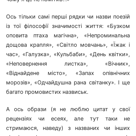
Ось тільки самі перші рядки чи назви поезій
із тої філософії значимості життя: «Бузком
оповита птаха магічна», «Непроминальна
дощова крапля», «Світло мовчань», «Їжак і
час», «Галузка», «Кульбаби», «День квітки»,
«Неповернення листка», «Вічник»,
«Віднайдене місто», «Запах опівнічних
морозів», «Одчайдушна рана світанку». І ще
багато промовистих назвиськ.
А ось образи (я не люблю цитат у свої
рецензіях чи есеях, але тут таки не
стримаюся, наведу) з названих чи інших