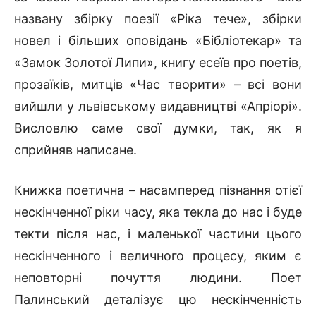
названу збірку поезії «Ріка тече», збірки
новел і більших оповідань «Бібліотекар» та
«Замок Золотої Липи», книгу есеїв про поетів,
прозаїків, митців «Час творити» – всі вони
вийшли у львівському видавництві «Апріорі».
Висловлю саме свої думки, так, як я
сприйняв написане.
Книжка поетична – насамперед пізнання отієї
нескінченної ріки часу, яка текла до нас і буде
текти після нас, і маленької частини цього
нескінченного і величного процесу, яким є
неповторні почуття людини. Поет
Палинський деталізує цю нескінченність