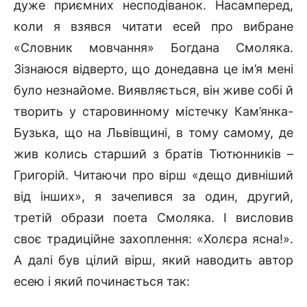
дуже приємних несподіванок. Насамперед,
коли я взявся читати есей про вибране
«Словник мовчання» Богдана Смоляка.
Зізнаюся відверто, що донедавна це ім’я мені
було незнайоме. Виявляється, він живе собі й
творить у старовинному містечку Кам’янка-
Бузька, що на Львівщині, в тому самому, де
жив колись старший з братів Тютюнників –
Григорій. Читаючи про вірш «дещо дивніший
від інших», я зачепився за один, другий,
третій образи поета Смоляка. І висловив
своє традиційне захоплення: «Холєра ясна!».
А далі був цілий вірш, який наводить автор
есею і який починається так: