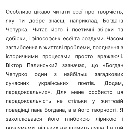
Особливо цікаво читати есеї про творчість,
яку ти добре знаєш, наприклад, Богдана
Чепурка. Читав його і поетичні збірки та
добірки, і філософські есеї та роздуми. Часом
заглиблення в життєві проблеми, поєднання з
історичними процесами просто вражаючі.
Віктор Палинський зазначає, що «Богдан
Чепурко один з найбільш загадкових
сучасних українських поетів. Додам,
парадоксальних». Для мене особисто ця
парадоксальність не стільки у життєвій
поведінці пана Богдана, а в його творчості. Я
захоплювався його глибокою лірикою і
роздумами, від яких аж щемить душа. І в той