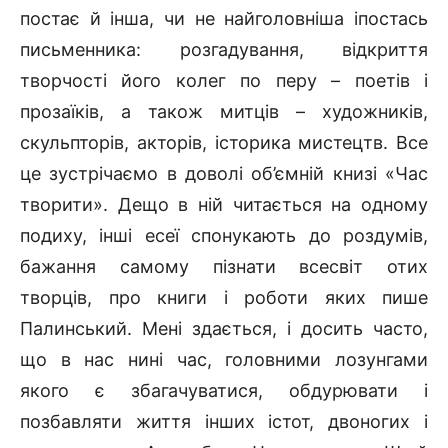
постає й інша, чи не найголовніша іпостась
письменника: розгадування, відкриття
творчості його колег по перу – поетів і
прозаїків, а також митців – художників,
скульпторів, акторів, історика мистецтв. Все
це зустрічаємо в доволі об’ємній книзі «Час
творити». Дещо в ній читається на одному
подиху, інші есеї спонукають до роздумів,
бажання самому пізнати всесвіт отих
творців, про книги і роботи яких пише
Палинський. Мені здається, і досить часто,
що в нас нині час, головними лозунгами
якого є збагачуватися, обдурювати і
позбавляти життя інших істот, двоногих і