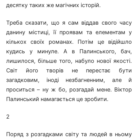
десятку таких же магічних історій.
Треба сказати, що я сам віддав свого часу
данину містиці, її проявам та елементам у
кількох своїх романах. Потім це відійшло
кудись у минуле. А в Палинського, бач,
лишилося, більше того, набуло нової якості.
Світ його творів не перестає бути
загадковим, іноді незбагненним, але й
проситься – ну ж бо, розгадай мене. Віктор
Палинський намагається це зробити.
2
Поряд з розгадками світу та людей в ньому