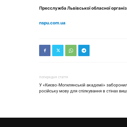
Пресслужба Львівської обласної організ
nspu.com.ua
попередня стаття
У «Києво-Могилянській академії» заборони
російську мову для спілкування в стінах виш