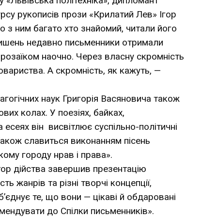
 «Львівська політехніка», дипломант
рсу рукописів прози «Крилатий Лев» Ігор
но з ним багато хто знайомий, читали його
 лишень недавно письменники отримали
розаїком наочно. Через власну скромність
овариства. А скромність, як кажуть, —
агогічних наук Григорія Васяновича також
ових колах. У поезіях, байках,
 есеях він висвітлює суспільно-політичні
Також славиться виконанням пісень
ому городу нрав і права».
ор дійства завершив презентацію
ь жанрів та різні творчі концепції,
’єднує те, що вони — цікаві й обдаровані
мендувати до Спілки письменників».