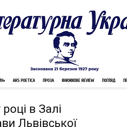
ЛУ»
ARS POETICA
ПРОЗА
КНИЖКОВЕ REVIEW
ПОГЛЯД
П
Літературна
році в Залі
ави Львівської