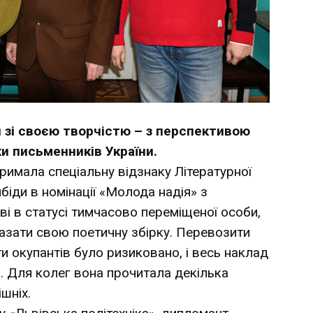
 зі своєю творчістю – з перспективою
ки письменників України.
тримала спеціальну відзнаку Літературної
біди в номінації «Молода надія» з
і в статусі тимчасово переміщеної особи,
оказати свою поетичну збірку. Перевозити
и окупантів було ризиковано, і весь наклад
. Для колег вона прочитала декілька
ішніх.