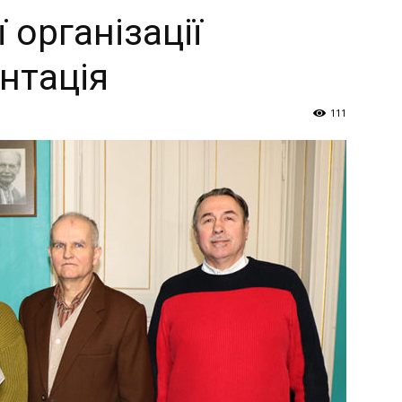
Україна
організації
нтація
111
–
Літукраїна