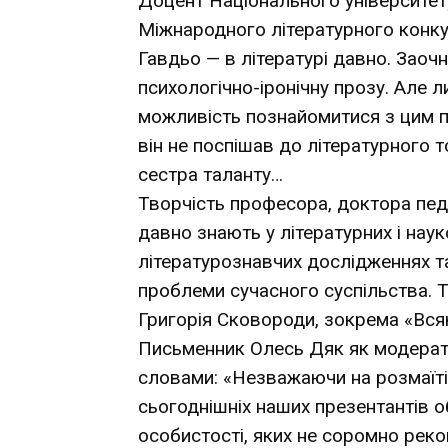
Доцент Національного університету
Міжнародного літературного конку
Гавдьо — в літературі давно. Заоч
психологічно-іронічну прозу. Але
можливість познайомитися з цим п
він не поспішав до літературного т
сестра таланту…
Творчість професора, доктора пед
давно знають у літературних і наук
літературознавчих дослідженнях та
проблеми сучасного суспільства. 
Григорія Сковороди, зокрема «Всяк
Письменник Олесь Дяк як модерат
словами: «Незважаючи на розмаїтіст
сьогоднішніх наших презентантів об
особистості, яких не соромно реко