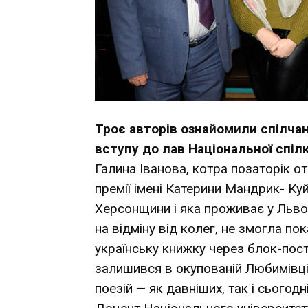
Троє авторів ознайомили спілчан
вступу до лав Національної спіл
Галина Іванова, котра позаторік о
премії імені Катерини Мандрик- Куй
Херсонщини і яка проживає у Львов
на відміну від колег, не змогла п
українську книжку через блок-пост
залишився в окупованій Любимівці
поезій — як давніших, так і сьогодн