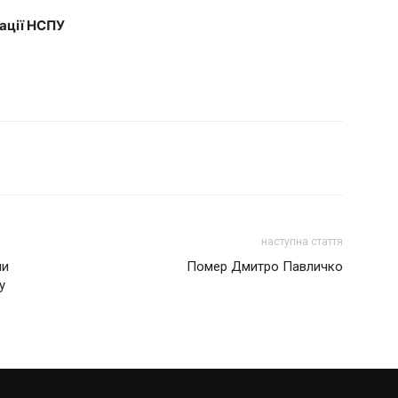
ації НСПУ
наступна стаття
ли
Помер Дмитро Павличко
у