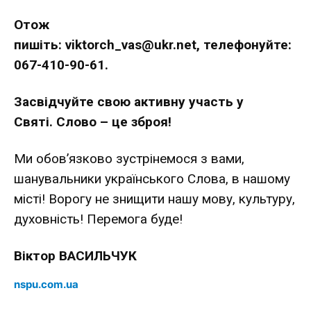
Отож
пишіть:
viktorch
_
vas
@
ukr
.
net
,
телефонуйте:
067-410-90-
61.
З
асвідч
у
йте
свою
активну
участь у
Святі.
Слово – це зброя!
Ми обов’язково зустрінемося з вами,
шанувальники українського Слова, в нашому
місті! Ворогу не знищити нашу мову, культуру,
духовність! Перемога буде!
Віктор
ВАСИЛЬЧУК
nspu.com.ua