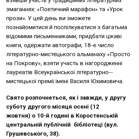
взявши участь у традиційних літературних
змаганнях: «Поетичний марафон» та «Урок
прози». У цей день ви зможете
познайомитися й поспілкуватися з багатьма
відомими письменниками, придбати цікаві
книги, одержати автографи, 18-е число
літературно-мистецького альманаху «Просто
на Покрову», взяти участь в нагородженні
лауреатів Всеукраїнської літературно-­
мистецької премії імені Василя Юхимовича.
Свято
розпочн
еться
, як і завжди, у другу
с
уботу
другого місяця
осені (12
жовтня)
о
10-й годин
і в Коростенській
центральній
публічній
бібліотеці
(вул.
Грушевського, 38)
.