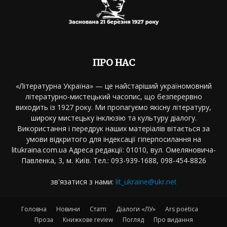
ПРО НАС
«Літературна Україна» — це найстаріший україномовний
літературно-мистецький часопис, що безперервно
виходить із 1927 року. Ми пропагуємо якісну літературу,
широку мистецьку інклюзію та культуру діалогу.
Використання і передрук наших матеріалів вітається за
умови відкритого для індексації гіперпосилання на
litukraina.com.ua Адреса редакції: 01010, вул. Омеляновича-
Павленка, 3, м. Київ. Тел.: 093-939-1688, 098-454-8826
зв'язатися з нами:
lit_ukraine@ukr.net
Головна
Новини
Статті
Діалоги «ЛУ»
Ars poetica
Проза
Книжкове review
Погляд
Про видання