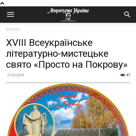
додому
XVIІІ Всеукраїнське
літературно-мистецьке
свято «Просто на Покрову»
21.06.2024
47