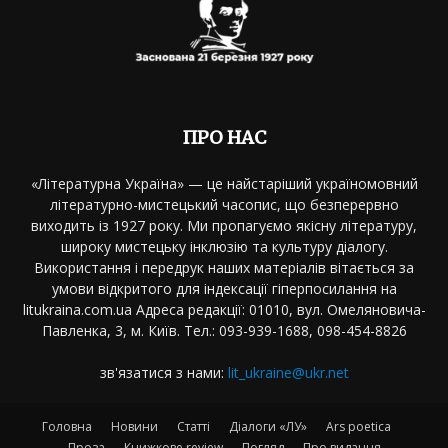
ПРО НАС
«Літературна Україна» — це найстаріший україномовний
літературно-мистецький часопис, що безперервно
виходить із 1927 року. Ми пропагуємо якісну літературу,
широку мистецьку інклюзію та культуру діалогу.
Використання і передрук наших матеріалів вітається за
умови відкритого для індексації гіперпосилання на
litukraina.com.ua Адреса редакції: 01010, вул. Омеляновича-
Павленка, 3, м. Київ. Тел.: 093-939-1688, 098-454-8826
зв'язатися з нами:
lit_ukraine@ukr.net
Головна
Новини
Статті
Діалоги «ЛУ»
Ars poetica
Проза
Книжкове review
Погляд
Про видання