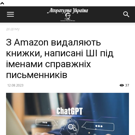
додому
З Amazon видаляють
книжки, написані ШІ під
іменами справжніх
письменників
12.08.2023
37