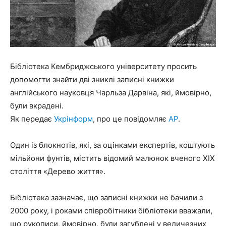
Бібліотека Кембриджського університету просить
допомогти знайти дві зниклі записні книжки
англійського науковця Чарльза Дарвіна, які, ймовірно,
були вкрадені.
Як передає
Укрінформ
, про це повідомляє
АР
.
Один із блокнотів, які, за оцінками експертів, коштують
мільйони фунтів, містить відомий малюнок вченого XIX
століття «Дерево життя».
Бібліотека зазначає, що записні книжки не бачили з
2000 року, і роками співробітники бібліотеки вважали,
що рукописи, ймовірно, були загублені у величезних