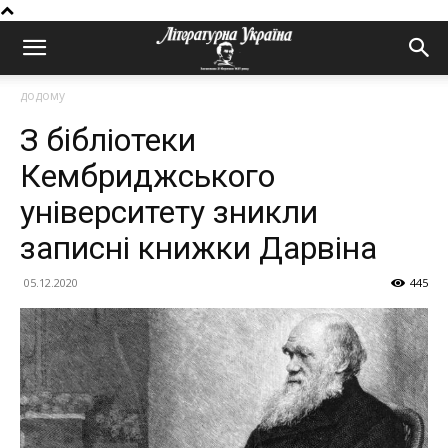
додому
З бібліотеки
Кембриджського
університету зникли
записні книжки Дарвіна
05.12.2020
445