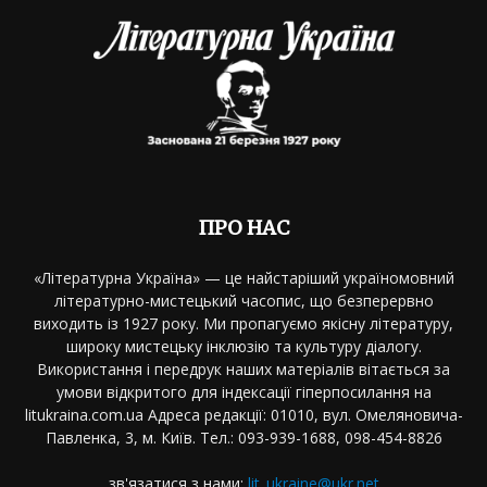
ПРО НАС
«Літературна Україна» — це найстаріший україномовний
літературно-мистецький часопис, що безперервно
виходить із 1927 року. Ми пропагуємо якісну літературу,
широку мистецьку інклюзію та культуру діалогу.
Використання і передрук наших матеріалів вітається за
умови відкритого для індексації гіперпосилання на
litukraina.com.ua Адреса редакції: 01010, вул. Омеляновича-
Павленка, 3, м. Київ. Тел.: 093-939-1688, 098-454-8826
зв'язатися з нами:
lit_ukraine@ukr.net