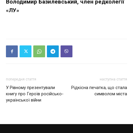
Володимир Базилевський, член редколегії
«ЛУ»
попередня стаття
наступна стаття
У Рівному презентували
Рідкісна печатка, що стала
книгу про Героїв російсько-
символом міста
української війни