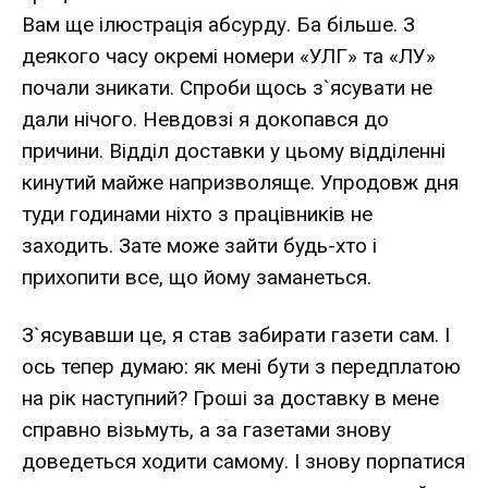
Вам ще ілюстрація абсурду. Ба більше. З
деякого часу окремі номери «УЛГ» та «ЛУ»
почали зникати. Спроби щось з`ясувати не
дали нічого. Невдовзі я докопався до
причини. Відділ доставки у цьому відділенні
кинутий майже напризволяще. Упродовж дня
туди годинами ніхто з працівників не
заходить. Зате може зайти будь-хто і
прихопити все, що йому заманеться.
З`ясувавши це, я став забирати газети сам. І
ось тепер думаю: як мені бути з передплатою
на рік наступний? Гроші за доставку в мене
справно візьмуть, а за газетами знову
доведеться ходити самому. І знову порпатися