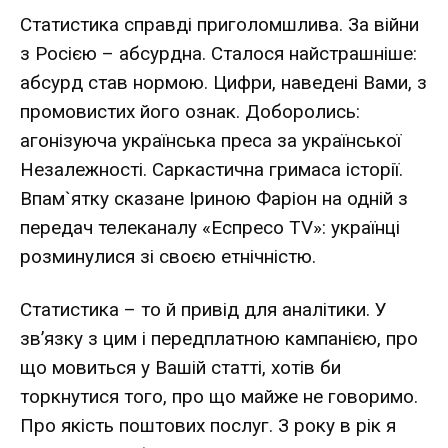
Статистика справді приголомшлива. За війни
з Росією – абсурдна. Сталося найстрашніше:
абсурд став нормою. Цифри, наведені Вами, з
промовистих його ознак. Доборолись:
агонізуюча українська преса за української
Незалежності. Саркастична гримаса історії.
Впам`ятку сказане Іриною Фаріон на одній з
передач телеканалу «Еспресо TV»: українці
розминулися зі своєю етнічністю.
Статистика – то й привід для аналітики. У
зв’язку з цим і передплатною кампанією, про
що мовиться у Вашій статті, хотів би
торкнутися того, про що майже не говоримо.
Про якість поштових послуг. З року в рік я