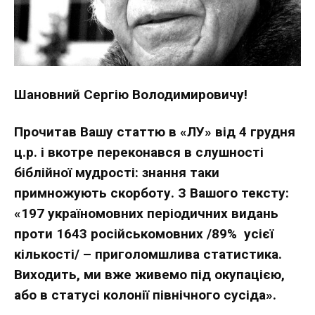
Шановний Сергію Володимировичу!
Прочитав Вашу статтю в «ЛУ» від 4 грудня
ц.р. і вкотре переконався в слушності
біблійної мудрості: знання таки
примножують скорботу. З Вашого тексту:
«197 україномовних періодичних видань
проти 1643 російськомовних /89% усієї
кількості/ – приголомшлива статистика.
Виходить, ми вже живемо під окупацією,
або в статусі колонії північного сусіда».