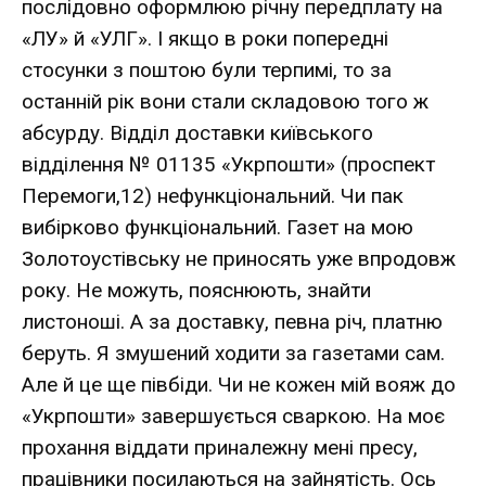
послідовно оформлюю річну передплату на
«ЛУ» й «УЛГ». І якщо в роки попередні
стосунки з поштою були терпимі, то за
останній рік вони стали складовою того ж
абсурду. Відділ доставки київського
відділення № 01135 «Укрпошти» (проспект
Перемоги,12) нефункціональний. Чи пак
вибірково функціональний. Газет на мою
Золотоустівську не приносять уже впродовж
року. Не можуть, пояснюють, знайти
листоноші. А за доставку, певна річ, платню
беруть. Я змушений ходити за газетами сам.
Але й це ще півбіди. Чи не кожен мій вояж до
«Укрпошти» завершується сваркою. На моє
прохання віддати приналежну мені пресу,
працівники посилаються на зайнятість. Ось