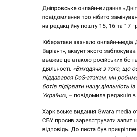
Дніпровське онлайн-видання «Дніп
повідомлення про нібито замінуван
на редакційну пошту 15, 16 та 17 г
Кібератаки зазнало онлайн-медіа Д
Варіант», акаунт якого заблокував 
вважає це атакою російських боті
діяльності.
«Виходячи з того, що 
піддавався DoS-атакам, ми робим
ботів підірвати нашу діяльність із
України»
, – повідомила редакція в
Харківське видання Gwara media от
СБУ просив зареєструвати запит на
відповідь. До листа був прикріпле