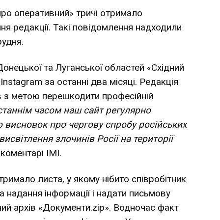
ро оперативний» тричі отримало
ня редакції. Такі повідомлення надходили
рудня.
онецької та Луганської областей «Східний
Instagram за останні два місяці. Редакція
в з метою перешкодити професійній
останнім часом наш сайт регулярно
о висновок про чергову спробу російських
 висвітлення злочинів Росії на території
 коментарі ІМІ.
римало листа, у якому нібито співробітник
 надання інформації і надати письмову
ний архів «Документи.zip». Водночас факт