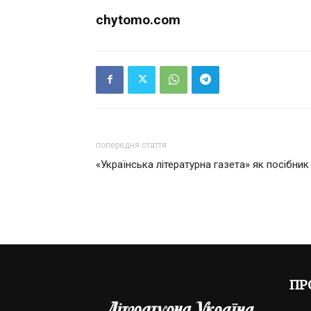
chytomo.com
попередня стаття
«Українська літературна газета» як посібник
ПР