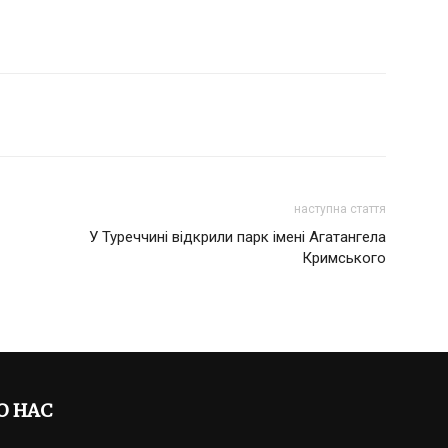
наступна стаття
У Туреччині відкрили парк імені Агатангела
Кримського
О НАС