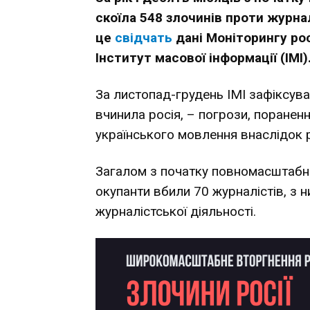
скоїла 548 злочинів проти журнал
це
свідчать
дані Моніторингу ро
Інститут масової інформації (ІМІ)
За листопад-грудень ІМІ зафіксува
вчинила росія, – погрози, пораненн
українського мовлення внаслідок р
Загалом з початку повномасштабно
окупанти вбили 70 журналістів, з н
журналістської діяльності.