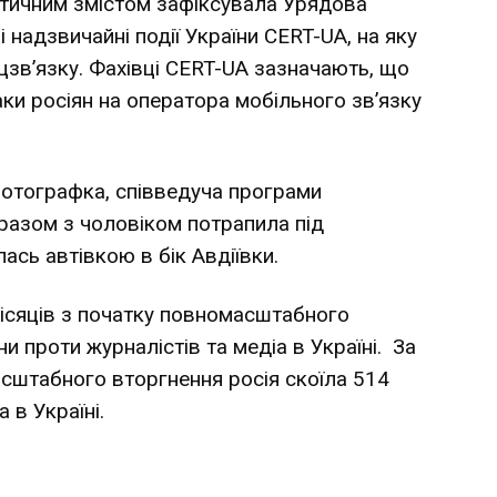
нтичним змістом зафіксувала Урядова
 надзвичайні події України CERT-UA, на яку
зв’язку. Фахівці CERT-UA зазначають, що
аки росіян на оператора мобільного зв’язку
отографка, співведуча програми
разом з чоловіком потрапила під
ась автівкою в бік Авдіївки.
 місяців з початку повномасштабного
и проти журналістів та медіа в Україні. За
масштабного вторгнення росія
скоїла
514
 в Україні.