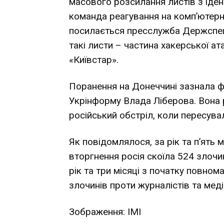
масового розсилання листів з іде
команда реагування на комп’ютерні
посилається пресслужба Держспец
такі листи – частина хакерської ат
«Київстар».
Поранення на Донеччині зазнала ф
Укрінформу Влада Ліберова. Вона 
російський обстріл, коли пересувал
Як повідомлялося, за рік та п’ять
вторгнення росія
скоїла
524 злочин
рік та три місяці з початку повно
злочинів проти журналістів та медіа
Зображення: ІМІ