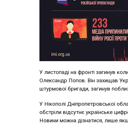
У листопаді на фронті загинув ко
Олександр Попов. Він захищав Укра
штурмової бригади, загинув поблиз
У Нікополі Дніпропетровської обла
обстріли відсутнє українське циф
Новини можна дізнатися, лише якщо