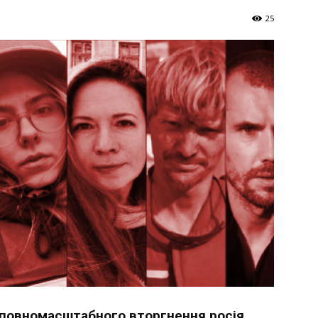
Україна
25
–
Літукраїна
ку повномасштабного вторгнення росія