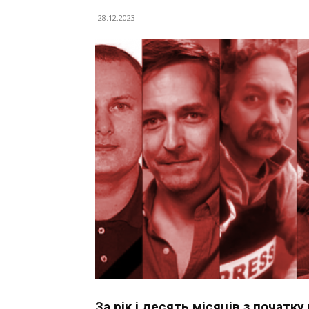
28.12.2023
За рік і десять місяців з почат