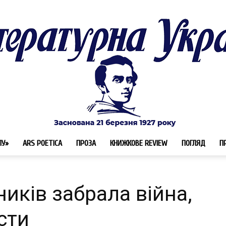
ЛУ»
ARS POETICA
ПРОЗА
КНИЖКОВЕ REVIEW
ПОГЛЯД
П
Літературна
иків забрала війна,
сти