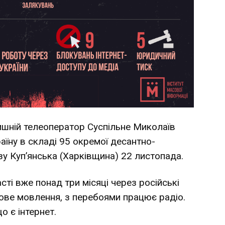
лишній телеоператор Суспільне Миколаїв
їну в складі 95 окремої десантно-
у Куп’янська (Харківщина) 22 листопада.
сті вже понад три місяці через російські
рове мовлення, з перебоями працює радіо.
 є інтернет.