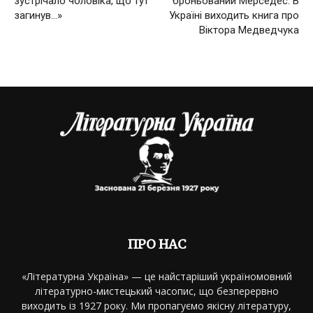
зустрічало чоловіка, що тут
броньований Мерседес. В
загинув…»
Україні виходить книга про
Віктора Медведчука
ПРО НАС
«Літературна Україна» — це найстаріший україномовний
літературно-мистецький часопис, що безперервно
виходить із 1927 року. Ми пропагуємо якісну літературу,