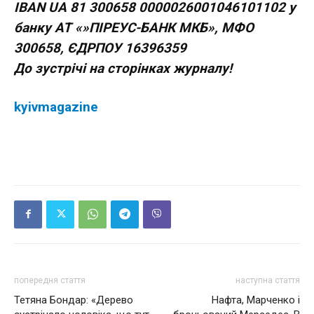
IBAN UA 81 300658 0000026001046101102 у
банку АТ «»ПІРЕУС-БАНК МКБ», МФО
300658, ЄДРПОУ 16396359
До зустрічі на сторінках журналу!
kyivmagazine
попередня стаття
наступна стаття
Тетяна Бондар: «Дерево
Нафта, Марченко і