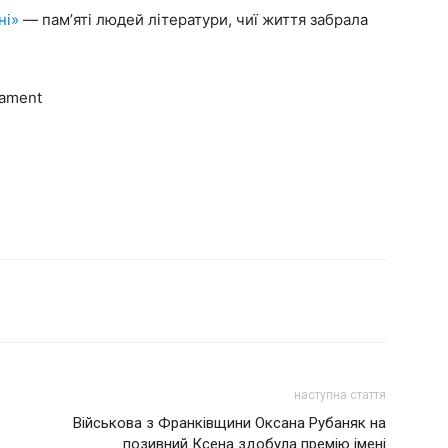
ні»
— памʼяті людей літератури, чиї життя забрала
iament
наступна стаття
Військова з Франківщини Оксана Рубаняк на
позивний Ксена здобула премію імені