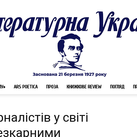
ЛУ»
ARS POETICA
ПРОЗА
КНИЖКОВЕ REVIEW
ПОГЛЯД
П
Літературна
алістів у світі
езкарними