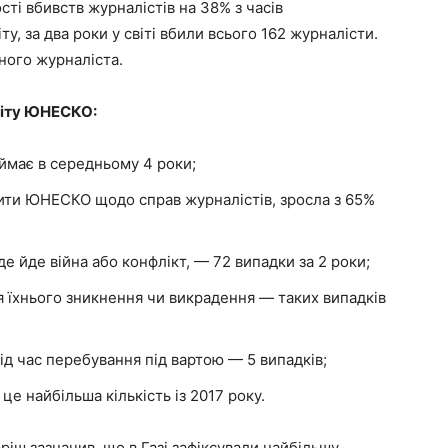
сті вбивств журналістів на 38% з часів
, за два роки у світі вбили всього 162 журналісти.
ного журналіста.
звіту ЮНЕСКО:
аймає в середньому 4 роки;
апити ЮНЕСКО щодо справ журналістів, зросла з 65%
де йде війна або конфлікт, — 72 випадки за 2 роки;
я їхнього зникнення чи викрадення — таких випадків
ід час перебування під вартою — 5 випадків;
це найбільша кількість із 2017 року.
іш зазначив, що в Газі зафіксували найбільшу