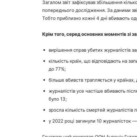
Загалом звіт зафіксував збільшення кілько
попереднього дослідження. За даними звіту
Тобто приблизно кожні 4 дні вбивають од
Крім того, серед основних моментів зі 
вирішення справ убитих журналістів з
кількість країн, що відповідають на з
до 77%;
більше вбивств трапляється у країнах, 
журналістів усе частіше вбивають післ
було 13;
зросла кількість смертей журналістів п
у 2022 році загинули 10 журналісток — 
Генеральний секретар ООН Антоніу Гутерр