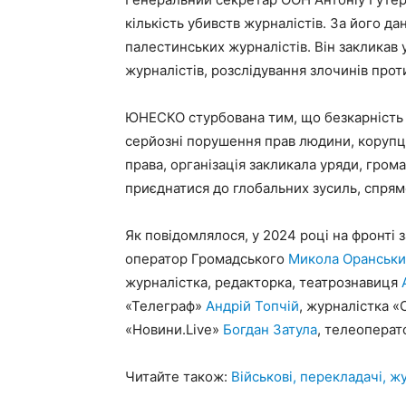
кількість убивств журналістів. За його да
палестинських журналістів. Він закликав 
журналістів, розслідування злочинів прот
ЮНЕСКО стурбована тим, що безкарність 
серйозні порушення прав людини, корупц
права, організація закликала уряди, грома
приєднатися до глобальних зусиль, спрям
Як повідомлялося, у 2024 році на фронті з
оператор Громадського
Микола Оранськ
журналістка, редакторка, театрознавиця
«Телеграф»
Андрій Топчій
, журналістка 
«Новини.Live»
Богдан Затула
, телеопера
Читайте також:
Військові, перекладачі, жу