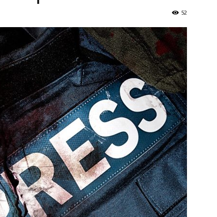
Україна
52
–
Літукраїна