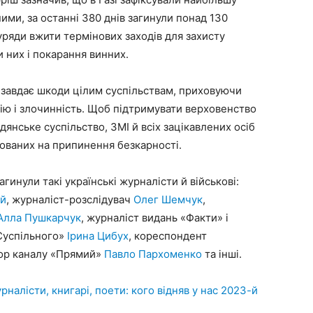
ними, за останні 380 днів загинули понад 130
уряди вжити термінових заходів для захисту
и них і покарання винних.
завдає шкоди цілим суспільствам, приховуючи
ію і злочинність. Щоб підтримувати верховенство
дянське суспільство, ЗМІ й всіх зацікавлених осіб
ованих на припинення безкарності.
агинули такі українські журналісти й військові:
ий
, журналіст-розслідувач
Олег Шемчук
,
Алла Пушкарчук
, журналіст видань «Факти» і
«Суспільного»
Ірина Цибух
, кореспондент
тор каналу «Прямий»
Павло Пархоменко
та інші.
рналісти, книгарі, поети: кого відняв у нас 2023-й