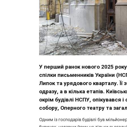
У перший ранок нового 2025 року
спілки письменників України (НСП
Липок та урядового кварталу. Її 
одразу, а в кілька етапів. Київс
окрім будівлі НСПУ, опікувався 
собору, Оперного театру та зага
Одним із господарів будівлі був мільйон
будинок, надавши йому не тільки сьогодні