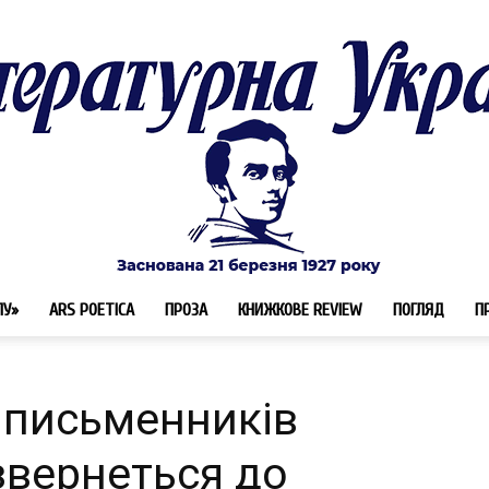
ЛУ»
ARS POETICA
ПРОЗА
КНИЖКОВЕ REVIEW
ПОГЛЯД
П
Літературна
 письменників
звернеться до