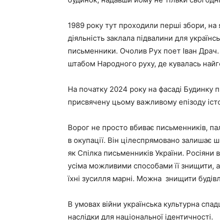
1989 року тут проходили перші збори, на 
діяльність заклала підвалини для українс
письменники. Очолив Рух поет Іван Драч.
штабом Народного руху, де кувалась най
На початку 2024 року на фасаді Будинку 
присвячену цьому важливому епізоду істор
Ворог не просто вбиває письменників, пал
в окупації. Він цілеспрямовано залишає ш
як Спілка письменників України. Росіяни 
усіма можливими способами її знищити, а
їхні зусилля марні. Можна знищити будів
В умовах війни українська культурна спад
наслідки для національної ідентичності.