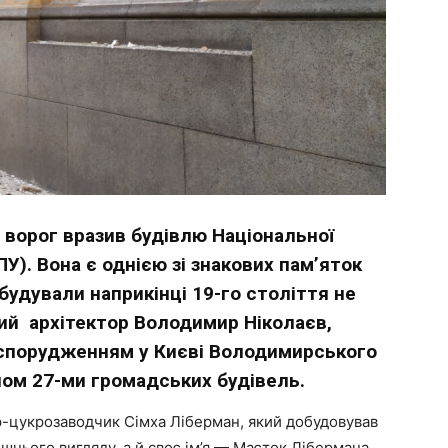
 ворог вразив будівлю Національної
У). Вона є однією зі знакових пам’яток
збудували наприкінці 19-го століття не
ький архітектор Володимир Ніколаєв,
і спорудженням у Києві Володимирського
лом 27-ми громадських будівель.
ер-цукрозаводчик Сімха Ліберман, який добудовував
шнього вигляду, а й своє ім’я — Маєток Лібермана.