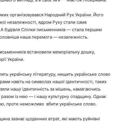
яких організовувався Народний Рух України. Його
ької незалежності, ядром Руху стали саме
 А будівля Спілки письменників — стала першим
головніша наша перемога — незалежність.
письменників встановили меморіальну дошку,
ії України.
ить українську літературу, нищить українське слово
рами навіть на символах нашої ідентичності, таких
взяли нашу ідентичність за мішень, намагаючись
 разом із нею — і нашу культурну спадщину. Однак
лю, проте неможливо вбити українське слово.
щина зазнає щоденних втрат, які мають руйнівні