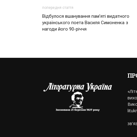
попередня стаття
Відбулося вшанування пам’яті видатного
українського поета Василя Симоненка з
нагоди його 90-річчя
ПР
«Літ
вихо
Вико
litu
зв'я