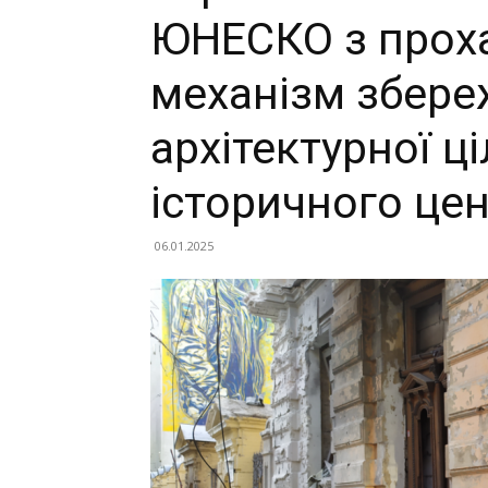
ЮНЕСКО з прох
механізм збере
архітектурної ц
історичного цен
06.01.2025