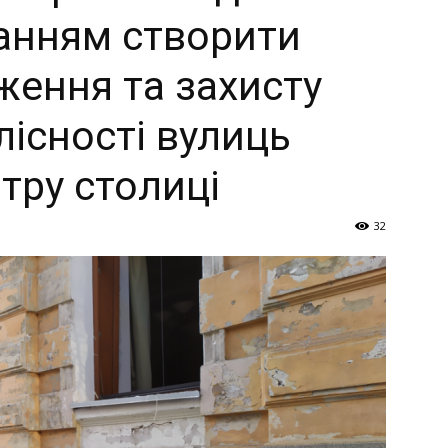
Україна
анням створити
ження та захисту
ілісності вулиць
–
тру столиці
32
Літукраїна