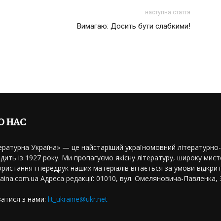
наступна стаття
Вимагаю: Досить бути слабкими!
О НАС
ературна Україна» — це найстаріший україномовний літературно
дить із 1927 року. Ми пропагуємо якісну літературу, широку мисте
ристання і передрук наших матеріалів вітається за умови відкрит
kraina.com.ua Адреса редакції: 01010, вул. Омеляновича-Павленка, 3
затися з нами:
lit_ukraine@ukr.net