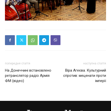
попередня стаття
наступна стаття
На Донеччині встановлено
Віра Агеєва. Культурний
ретранслятор радіо Армія
спротив: меценати проти
ФМ (відео)
імперії