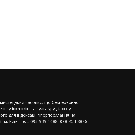
-мистецький часопис, що безперервно
цьку інклюзію та культуру діалогу.
ого для індексації гіперпосилання на
, м. Київ. Тел.: 093-939-1688, 098-454-8826