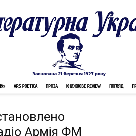
ЛУ»
ARS POETICA
ПРОЗА
КНИЖКОВЕ REVIEW
ПОГЛЯД
П
Літературна
становлено
адіо Армія ФМ