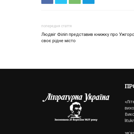
попередня стаття
Людвіг Філіп представив книжку про Ужгоро
своє рідне місто
ПР
«Літ
вихо
Вико
litu
зв'я