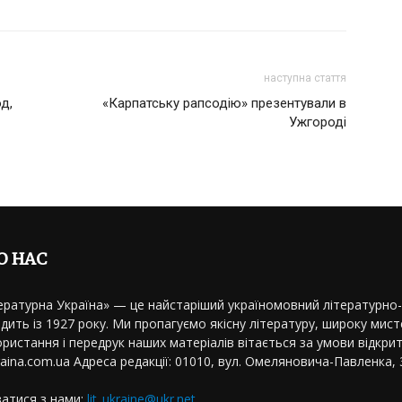
наступна стаття
д,
«Карпатську рапсодію» презентували в
Ужгороді
О НАС
ературна Україна» — це найстаріший україномовний літературно
дить із 1927 року. Ми пропагуємо якісну літературу, широку мисте
ристання і передрук наших матеріалів вітається за умови відкрит
kraina.com.ua Адреса редакції: 01010, вул. Омеляновича-Павленка, 3
затися з нами:
lit_ukraine@ukr.net