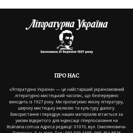
ПРО НАС
«Літературна Україна» — це найстаріший україномовний
літературно-мистецький часопис, що безперервно
виходить із 1927 року. Ми пропагуємо якісну літературу,
широку мистецьку інклюзію та культуру діалогу.
Використання і передрук наших матеріалів вітається за
умови відкритого для індексації гіперпосилання на
litukraina.com.ua Адреса редакції: 01010, вул. Омеляновича-
Павленка, 3, м. Київ. Тел.: 093-939-1688, 098-454-8826