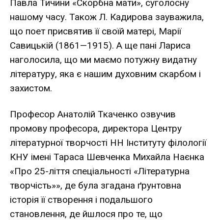
Павла Тичини «Скорбна мати», суголосну
нашому часу. Також Л. Кадирова зауважила,
що поет присвятив її своїй матері, Марії
Савицькій (1861—1915). А ще пані Лариса
наголосила, що ми маємо потужну видатну
літературу, яка є нашим духовним скарбом і
захистом.
Професор Анатолій Ткаченко озвучив
промову професора, директора Центру
літературної творчості НН Інституту філології
КНУ імені Тараса Шевченка Михайла Наєнка
«Про 25-ліття спеціальності «Літературна
творчість»», де була згадана ґрунтовна
історія її створення і подальшого
становлення, де йшлося про те, що