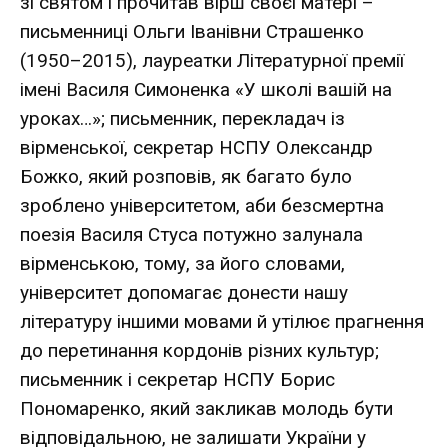
зі святом і прочитав вірш своєї матері –
письменниці Ольги Іванівни Страшенко
(1950–2015), лауреатки Літературної премії
імені Василя Симоненка «У школі вашій на
уроках…»; письменник, перекладач із
вірменської, секретар НСПУ Олександр
Божко, який розповів, як багато було
зроблено університетом, аби безсмертна
поезія Василя Стуса потужно залунала
вірменською, тому, за його словами,
університет допомагає донести нашу
літературу іншими мовами й утілює прагнення
до перетинання кордонів різних культур;
письменник і секретар НСПУ Борис
Пономаренко, який закликав молодь бути
відповідальною, не залишати України у