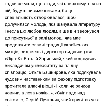
гадки не мали, що люди, які навчатимуться на
ній, будуть письменниками, бо ця
спеціальність створювалася, щоб
долучилася молодь, яка шанувала літературу
і несла цю любов людям, а ще він звернувся
до присутньої в залі молоді, яка має
продовжити славні традиції українських
митців; видавець і директор видавництва
«Ліра-К» Віталій Зарицький, який подякував
викладачам університету за плідну
співпрацю; Ольга Башкирова, яка подякувала
чудовим наставникам за фахову підготовку і
прочитала власні вірші «І коли не ранкові
новини, а леза ножів…», «Сніг паде над
світом…»; Сергій Лучканин, який привітав усіх