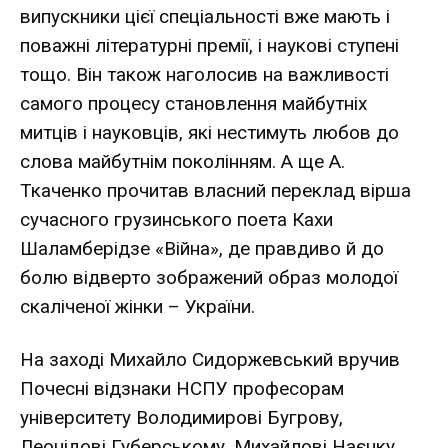
випускники цієї спеціальності вже мають і
поважні літературні премії, і наукові ступені
тощо. Він також наголосив на важливості
самого процесу становлення майбутніх
митців і науковців, які нестимуть любов до
слова майбутнім поколінням. А ще А.
Ткаченко прочитав власний переклад вірша
сучасного грузинського поета Кахи
Шаламберідзе «Війна», де правдиво й до
болю відверто зображений образ молодої
скаліченої жінки – України.
На заході Михайло Сидоржевський вручив
Почесні відзнаки НСПУ професорам
університету Володимирові Бугрову,
Леонідові Губерському, Михайлові Наєнку,