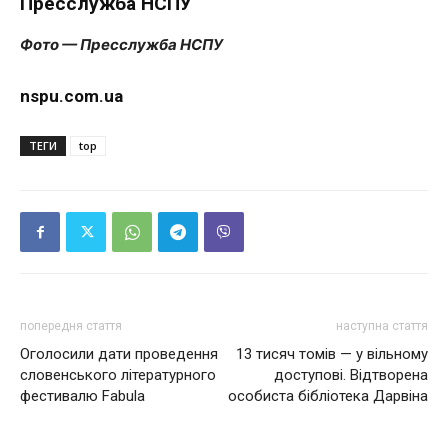
Пресслужба НСПУ
Фото — Пресслужба НСПУ
nspu.com.ua
ТЕГИ
top
попередня стаття
наступна стаття
Оголосили дати проведення
13 тисяч томів — у вільному
словенського літературного
доступові. Відтворена
фестивалю Fabula
особиста бібліотека Дарвіна