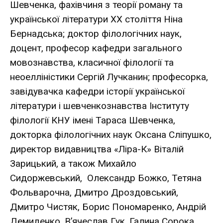
Шевченка, фахівчиня з теорії роману та
української літератури ХХ століття Ніна
Бернадська; доктор філологічних наук,
доцент, професор кафедри загального
мовознавства, класичної філології та
неоелліністики Сергій Лучканин; професорка,
завідувачка кафедри історії української
літератури і шевченкознавства Інституту
філології КНУ імені Тараса Шевченка,
докторка філологічних наук Оксана Сліпушко,
директор видавництва «Ліра-К» Віталій
Зарицький, а також Михайло
Сидоржевський, Олександр Божко, Тетяна
Фольварочна, Дмитро Дроздовський,
Дмитро Чистяк, Борис Пономаренко, Андрій
Демиденко, В’ячеслав Гук, Галина Сорока,