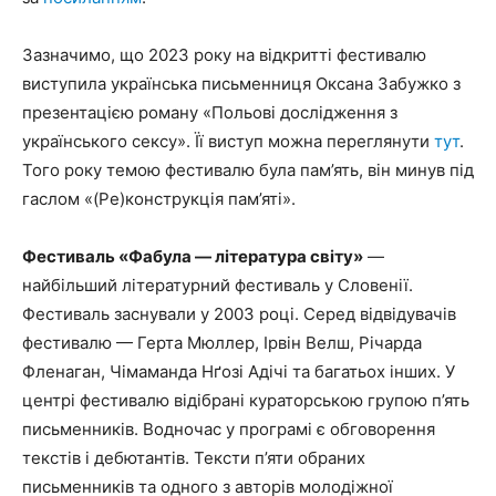
Зазначимо, що 2023 року на відкритті фестивалю
виступила українська письменниця Оксана Забужко з
презентацією роману «Польові дослідження з
українського сексу». Її виступ можна переглянути
тут
.
Того року темою фестивалю була пам’ять, він минув під
гаслом «(Ре)конструкція пам’яті».
Фестиваль «Фабула — література світу»
—
найбільший літературний фестиваль у Словенії.
Фестиваль заснували у 2003 році. Серед відвідувачів
фестивалю — Герта Мюллер, Ірвін Велш, Річарда
Фленаган, Чімаманда Нґозі Адічі та багатьох інших. У
центрі фестивалю відібрані кураторською групою п’ять
письменників. Водночас у програмі є обговорення
текстів і дебютантів. Тексти п’яти обраних
письменників та одного з авторів молодіжної