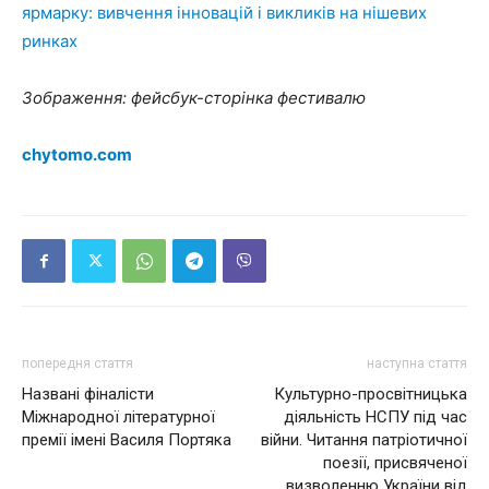
ярмарку: вивчення інновацій і викликів на нішевих
ринках
Зображення: фейсбук-сторінка фестивалю
chytomo.com
попередня стаття
наступна стаття
Названі фіналісти
Культурно-просвітницька
Міжнародної літературної
діяльність НСПУ під час
премії імені Василя Портяка
війни. Читання патріотичної
поезії, присвяченої
визволенню України від