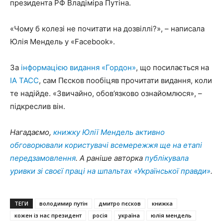
президента РФ Владіміра Путіна.
«Чому б колезі не почитати на дозвіллі?», – написала
Юлія Мендель у «Facebook».
За
інформацією видання «Гордон»
, що посилається на
ІА ТАСС
, сам Пєсков пообіцяв прочитати видання, коли
те надійде. «Звичайно, обов’язково ознайомлюся», –
підкреслив він.
Нагадаємо,
книжку Юлії Мендель активно
обговорювали користувачі всемережжя ще на етапі
передзамовлення
. А раніше авторка
публікувала
уривки зі своєї праці на шпальтах «Української правди»
.
ТЕГИ
володимир путін
дмитро пєсков
книжка
кожен із нас президент
росія
україна
юлія мендель