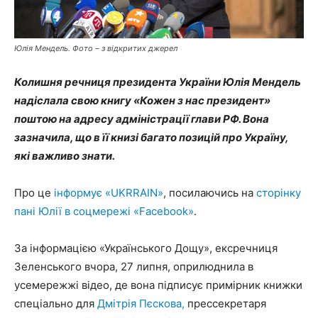
Юлія Мендель. Фото – з відкритих джерел
Колишня речниця президента України Юлія Мендель
надіслала свою книгу «Кожен з нас президент»
поштою на адресу адміністрації глави РФ. Вона
зазначила, що в її книзі багато позицій про Україну,
які важливо знати.
Про це
інформує «UKRRAIN»
, посилаючись на
сторінку
пані Юлії в соцмережі «Facebook»
.
За інформацією «Українського Дощу», ексречниця
Зеленського вчора, 27 липня, оприлюднила в
усемережжі відео, де вона підписує примірник книжки
спеціально для
Дмітрія Пєскова,
прессекретаря