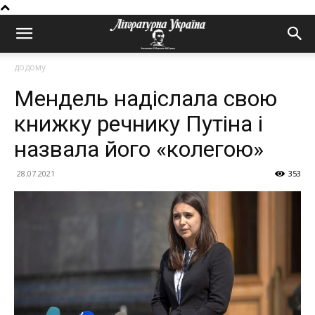
додому
Мендель надіслала свою
книжку речнику Путіна і
назвала його «колегою»
28.07.2021
353