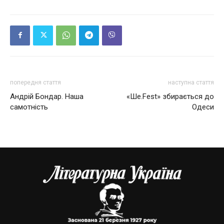
попередня стаття
наступна стаття
Андрій Бондар. Наша
«Ше.Fest» збирається до
самотність
Одеси