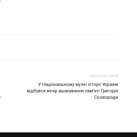
к
наступна стаття
У Національному музеї історії України
відбувся вечір вшанування пам’яті Григорія
–
Сковороди