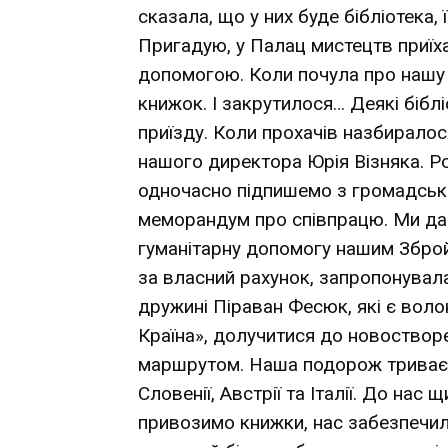
сказала, що у них буде бібліотека,
Пригадую, у Палац мистецтв приїх
допомогою. Коли почула про нашу 
книжок. І закрутилося… Деякі бібл
приїзду. Коли прохачів назбирало
нашого директора Юрія Візняка. Р
одночасно підпишемо з громадськ
меморандум про співпрацю. Ми даєм
гуманітарну допомогу нашим Зброй
за власний рахунок, запропонувала
дружині Піраван Фесюк, які є вол
Країна», долучитися до новостворе
маршрутом. Наша подорож триває м
Словенії, Австрії та Італії. До нас
привозимо книжки, нас забезпечили