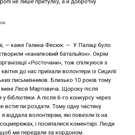
ропі не лише притулку, а й добротну
ні, — каже Галина Фесюк. — У Палаці було
 створили «канапковий батальйон». Окрім
організації «Росточани», тож спілкуюся з
квітня до нас приїхали волонтери із Сицилії
ьких письменників. Близько 10 років тому
 імені Леся Мартовича. Щороку після
у бібліотеки. А після 6-го конкурсу через
е встигли роздати. Тому одну частину
 я віддала волонтерам, які повезли їх на
 соцмережах, і посипалися коментарі. Люди
, щоб ми передали за кордоном.