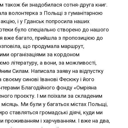
 їм також би знадобилася сотня-друга книг.
ала волонтерка з Польщі з гуманітарною
акцію, і у Гданськ попросила наших
іотеки було спеціально створено до нашого
ся вже багато, прийшла з пропозицією до
озповіла, що продумала маршрут,
ими організаціями за кордоном
о літературу, а вони, за можливості,
ним Силам. Написала заяву на відпустку
 своєму синові Іванові Фесюку і його
онтерами Благодійного фонду «Омріяна
ного проєкту. І ми поїхали за складеним
ісяць. Ми були у багатьох містах Польщі,
 щиро ставляться громадські діячі, куди ми
 проживанням і харчуванням. І вже на два,