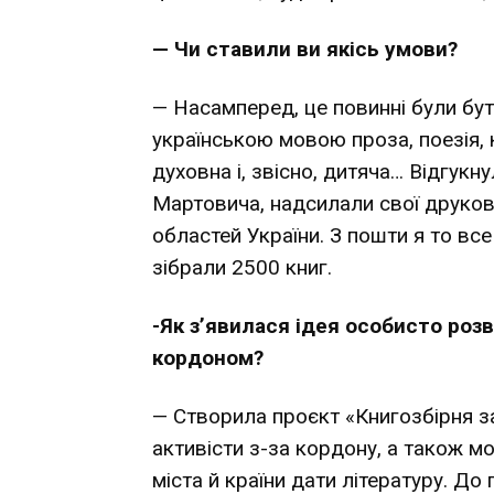
— Чи ставили ви якісь умови?
— Насамперед, це повинні були бут
українською мовою проза, поезія, 
духовна і, звісно, дитяча… Відгукн
Мартовича, надсилали свої друкова
областей України. З пошти я то все
зібрали 2500 книг.
-Як з’явилася ідея особисто розве
кордоном?
— Створила проєкт «Книгозбірня з
активісти з-за кордону, а також мої
міста й країни дати літературу. До