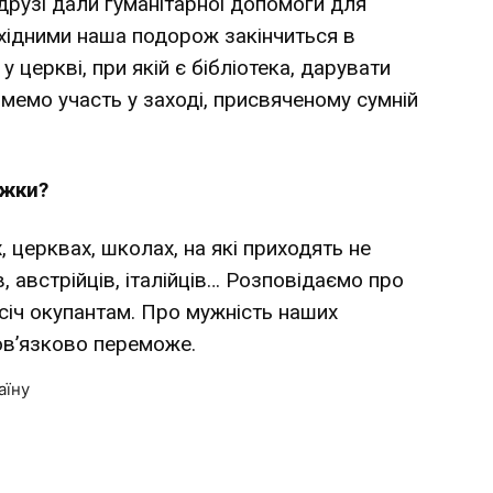
 друзі дали гуманітарної допомоги для
хідними наша подорож закінчиться в
 у церкві, при якій є бібліотека, дарувати
зьмемо участь у заході, присвяченому сумній
ижки?
х, церквах, школах, на які приходять не
в, австрійців, італійців… Розповідаємо про
відсіч окупантам. Про мужність наших
бов’язково переможе.