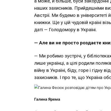
а може, й більше, буси закордонні
наших захисників. Прийдешніми ви
Австрії. Ми будемо в університеті й
книжки. Ще у цій чудовій країні ві
даті — Голодомору в Україні.
— Але ви не просто роздаєте кн
— Ми робимо зустрічі, у бібліотека
лише українці, а цілі родили полякі
війну в Україні, біду, горе і гідну 
захисників. І про те, що Україна о
Галина Ярема