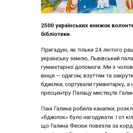
2500 українських книжок волонт
бібліотеки
.
Пригадую, як тільки 24 лютого р
українську землю, Львівський пал
гуманітарної допомоги. Ми з чоло
вінця — одягом, взуттям та закрутк
бджілки, сортували гуманітарку, а
пресцентру Палацу мистецтв Гали
Пані Галина робила канапки, розкл
«бджілок» було нагодувати. І от кі
що Галина Фесюк повезла за кордон