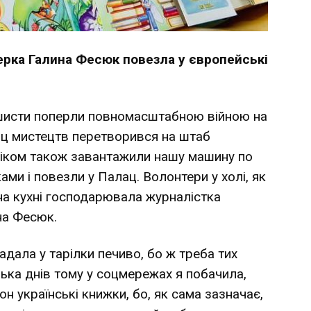
ерка Галина Фесюк повезла у європейські
ашисти поперли повномасштабною війною на
ац мистецтв перетворився на штаб
віком також завантажили нашу машину по
ами і повезли у Палац. Волонтери у холі, як
 на кухні господарювала журналістка
на Фесюк.
адала у тарілки печиво, бо ж треба тих
лька днів тому у соцмережах я побачила,
 українські книжки, бо, як сама зазначає,