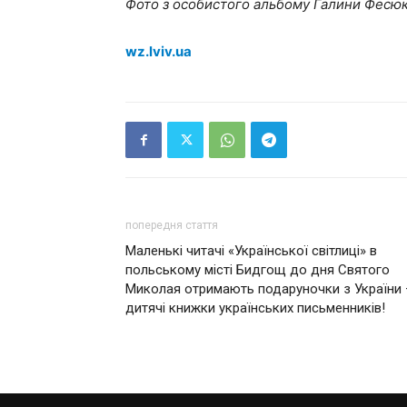
Фото з особистого альбому Галини Фесю
wz.lviv.ua
попередня стаття
Маленькі читачі «Української світлиці» в
польському місті Бидгощ до дня Святого
Миколая отримають подаруночки з України 
дитячі книжки українських письменників!