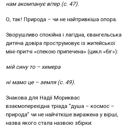
нам акомпанує вітер (с. 47).
О, так! Природа – чи не найтривкіша опора.
Зворушливо спокійна і лагідна, євангельська
дитяча довіра прострумовує із житейської
міні-притчі «спекою припечена» (цикл «біг»):
мій сину то – химера
ні мамо це – земля (с. 49).
Знакова для Надії Мориквас
взаємоперехідна тріада “душа – космос –
природа” чи не найчіткіше виражена у вірші,
назва якого стала назвою збірки: