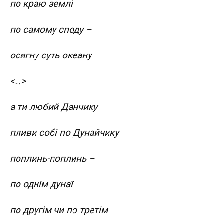
по краю землі
по самому споду –
осягну суть океану
<…>
а ти любий Данчику
пливи собі по Дунайчику
поплинь-поплинь –
по однім дунаї
по другім чи по третім