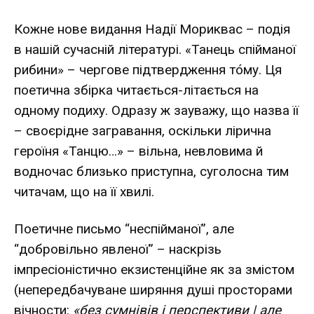
Кожне нове видання Надії Мориквас – подія
в нашій сучасній літературі. «Танець спійманої
рибини» – чергове підтвердження то́му. Ця
поетична збірка читається-літається на
одному подиху. Одразу ж зауважу, що назва її
– своєрідне загравання, оскільки лірична
героїня «Танцю…» – вільна, невловима й
водночас близько приступна, суголосна тим
читачам, що на її хвилі.
Поетичне письмо “неспійманої”, але
“добровільно явленої” – наскрізь
імпресіоністично екзистенційне як за змістом
(непередбачуване ширяння душі просторами
вічности:
«без сумнівів і перспективи | але