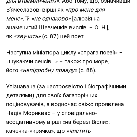
для втаємничених».
Або тому, що, означивши
В’ячеславові вірші як
«про мене для
мене»,
їй
«не однаково»
[алюзія на
знаменитий Шевченків вислів. – О. Н.],
як
«звучить»
(с. 87) цей поет.
Наступна мініатюра циклу «спрага поезії» –
«шукаючи сенсів…» – також про море,
його
«непідробну правду»
(с. 88).
Упізнавана (за настроєвістю і біографічними
деталями) для своїх багаторічних
поціновувачів, а водночас свіжо проявлена
Надія Мориквас – у сповідально-
асоціативному вірші «на березі Вісли»:
качечка-«крячка», що
«чистить