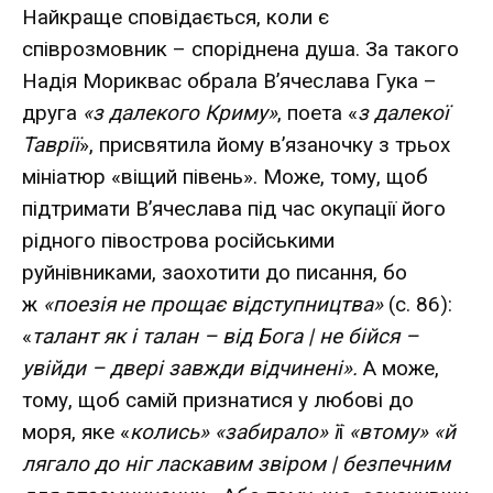
Найкраще сповідається, коли є
співрозмовник – споріднена душа. За такого
Надія Мориквас обрала В’ячеслава Гука –
друга
«з далекого Криму»
, поета «
з далекої
Таврії
», присвятила йому в’язаночку з трьох
мініатюр «віщий півень». Може, тому, щоб
підтримати В’ячеслава під час окупації його
рідного півострова російськими
руйнівниками, заохотити до писання, бо
ж
«поезія не прощає відступництва»
(с. 86):
«
талант як і талан – від Бога | не бійся –
увійди – двері завжди відчинені».
А може,
тому, щоб самій признатися у любові до
моря, яке «
колись» «забирало» ї
ї
«втому» «й
лягало до ніг ласкавим звіром | безпечним