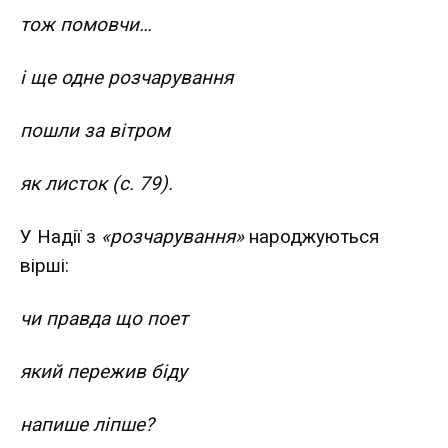
тож помовчи…
і ще одне розчарування
пошли за вітром
як листок (с. 79).
У Надії з
«розчарування»
народжуються
вірші:
чи правда що поет
який пережив біду
напише ліпше?