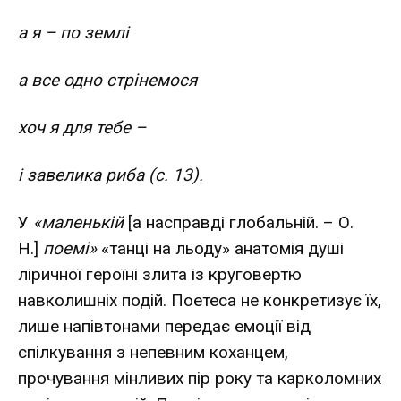
а я – по землі
а все одно стрінемося
хоч я для тебе –
і завелика риба (с. 13).
У
«маленькій
[а насправді глобальній. – О.
Н.]
поемі»
«танці на льоду» анатомія душі
ліричної героїні злита із круговертю
навколишніх подій. Поетеса не конкретизує їх,
лише напівтонами передає емоції від
спілкування з непевним коханцем,
прочування мінливих пір року та карколомних