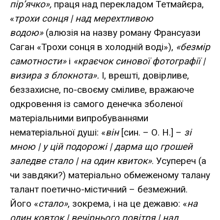
пір’ячко»,
праця над перекладом Тетмайєра,
«
трохи сонця | над мерехтливою
водою»
(алюзія на назву роману Франсуази
Саган «Трохи сонця в холодній воді»),
«безмір
самотности»
і
«краєчок синової фотографії |
визира з блокнота».
І, врешті, довірливе,
беззахисне, по-своєму сміливе, вражаюче
одкровення із самого денечка зболеної
матеріальними випробуваннями
нематеріальної душі: «
він
[син. – О. Н.] –
зі
мною | у цій подорожі | дарма що грошей
заледве стало | на один квиток»
. Усупереч (а
чи завдяки?) матеріально обмеженому талану
талант поетично-містичний – безмежний.
Його «
стало»
, зокрема, і на це дежавю: «
на
один ковток | вечірнього повітря | над