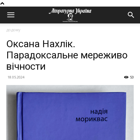
додому
Оксана Нахлік.
Парадоксальне мереживо
вічности
18.05.2024
53