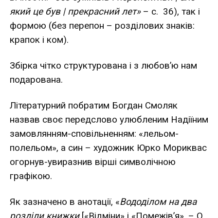
який це був | прекрасний лет»
– с. 36), так і
формою (без перепон – розділових знаків:
крапок і ком).
Збірка чітко структурована і з любов’ю нам
подарована.
Літературний побратим Богдан Смоляк
назвав своє передслово улюбленим Надіїним
замовлянням-сповільненням: «лельом-
полельом», а син – художник Юрко Мориквас
огорнув-увиразнив вірші символічною
графікою.
Як зазначено в анотації, «
Вододілом на два
розділи книжки
[«Відміни» і «Помежів’я». – О.