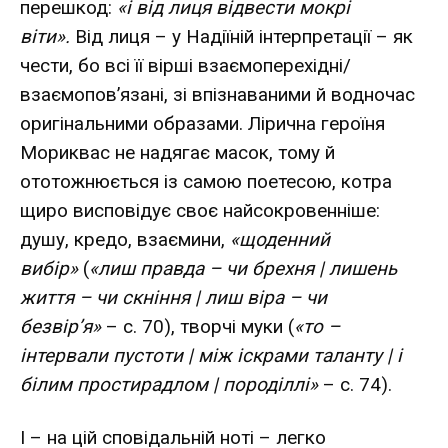
перешкод:
«і від лиця відвести мокрі
віти».
Від лиця – у Надіїній інтерпретації – як
чести, бо всі її вірші взаємоперехідні/
взаємопов’язані, зі впізнаваними й водночас
оригінальними образами. Лірична героїня
Мориквас не надягає масок, тому й
ототожнюється із самою поетесою, котра
щиро висповідує своє найсокровенніше:
душу, кредо, взаємини,
«щоденний
вибір»
(
«лиш правда – чи брехня | лишень
життя – чи скніння | лиш віра – чи
безвір’я»
– с. 70), творчі муки (
«то –
інтервали пустоти | між іскрами таланту | і
білим простирадлом | породіллі»
– с. 74).
І – на цій сповідальній ноті – легко