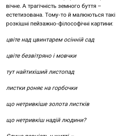
вічне. А трагічність земного буття –
естетизована. Тому-то й малюються такі
розкішні пейзажно-філософічні картини:
цвіте над цвинтарем осінній сад
цвіте безвітряно і мовчки
тут найтихіший листопад
листки роняє на горбочки
що нетривкіше золота листків
що нетривкіш надій людини?