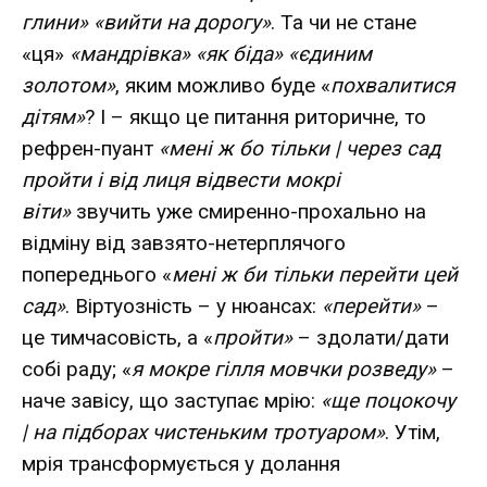
глини» «вийти на дорогу»
. Та чи не стане
«ця»
«мандрівка» «як біда» «єдиним
золотом»
, яким можливо буде «
похвалитися
дітям»
? І – якщо це питання риторичне, то
рефрен-пуант
«мені ж бо тільки | через сад
пройти і від лиця відвести мокрі
віти»
звучить уже смиренно-прохально на
відміну від завзято-нетерплячого
попереднього «
мені ж би тільки перейти цей
сад»
. Віртуозність – у нюансах:
«перейти»
–
це тимчасовість, а «
пройти»
– здолати/дати
собі раду; «
я мокре гілля мовчки розведу»
–
наче завісу, що заступає мрію:
«ще поцокочу
| на підборах чистеньким тротуаром»
. Утім,
мрія трансформується у долання