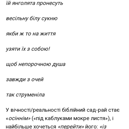
їй янголята пронесуть
весільну білу сукню
якби ж то на життя
узяти їх з собою!
щоб непорочною душа
завжди з очей
так струменіла
У вічності/реальності біблійний сад-рай стає
«
осіннім»
(«під каблуками мокре листя»), і
найбільше хочеться
«перейти»
його:
«із