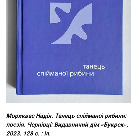
Мориквас Надія. Танець спійманої рибини:
поезія. Чернівці: Видавничий дім «Букрек»,
2023. 128 с. : іл.