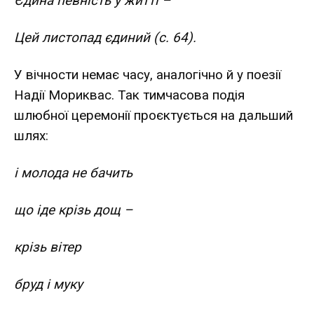
Єдина певність у житті –
Цей листопад єдиний (с. 64).
У вічности немає часу, аналогічно й у поезії
Надії Мориквас. Так тимчасова подія
шлюбної церемонії проєктується на дальший
шлях:
і молода не бачить
що іде крізь дощ –
крізь вітер
бруд і муку