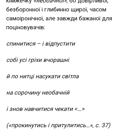
книжечку
«необачної»
, бо довірливої,
безборонної і глибинно щирої, часом
самоіронічної, але завжди бажаної для
поціновувачів:
спинитися – і відпустити
собі усі гріхи вчорашні
й по нитці насукати світла
на сорочину необачній
і знов навчитися чекати <…>
(«прокинутись і притулитись…», с. 37)