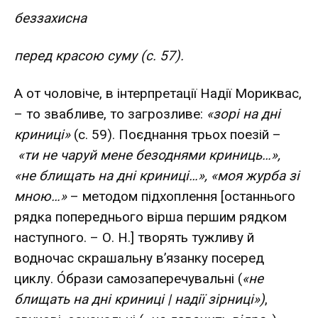
беззахисна
перед красою суму (с. 57).
А от чоловіче, в інтерпретації Надії Мориквас,
– то звабливе, то загрозливе:
«зорі на дні
криниці»
(с. 59). Поєднання трьох поезій –
«ти не чаруй мене безоднями криниць…»,
«не блищать на дні криниці…», «моя журба зі
мною…»
– методом підхоплення [останнього
рядка попереднього вірша першим рядком
наступного. – О. Н.] творять тужливу й
водночас скрашальну в’язанку посеред
циклу. О́брази самозаперечувальні (
«не
блищать на дні криниці | надії зірниці»)
,