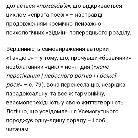
долається
«помежів’я»
, що відкривається
циклом «спрага поезії» – насправді
продовженням космічно-пейзажно-
психологічних «відмін» попереднього розділу.
Вершинність самовираження авторки
«Танцю…» – у тому, що, прочувши «безвічний»
невблаганний «цикл» ночі і дня («
ясне
перетікання | небесного вогню | і божої
роси»
– с. 79), вона перенесла цю, незрідка
парадоксальну, та все ж гармонійну,
взаємоперехідність у свою життєтворчість.
Логічно, що усвідомлення Усемогутнього
породжує одну-єдину пораду – і собі, і
читачам: