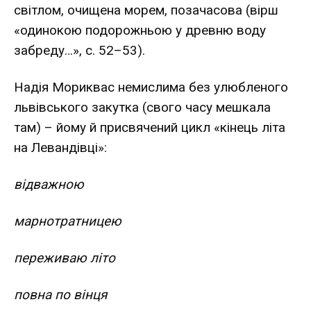
світлом, очищена морем, позачасова (вірш
«одинокою подорожньою у древню воду
забреду…», с. 52–53).
Надія Мориквас немислима без улюбленого
львівського закутка (свого часу мешкала
там) – йому й присвячений цикл «кінець літа
на Левандівці»:
відважною
марнотратницею
переживаю літо
повна по вінця