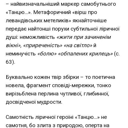
– найвизначальніший маркер самобутнього
«Танцю…». Метафоричний «вірш про
левандівських метеликів» якнайточніше
передає найтонші порухи субтильної ліричної
душі: неможливість
«жити при зачиненім
вікні», «приреченість» «на світло»
й
неминучість
«болю» «обпалених крилець»
(с.
63).
Буквально кожен твір збірки – то поетична
новела, фрагмент сповіді-мережки, тонко
вирізьблена перлина чутливої, глибинної,
досвідченої мудрости.
Самотність ліричної героїні «Танцю…» не
самотня, бо злита з природою, оперта на