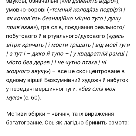
звукові, означальні (
«не дзвенить відро»
),
умовно-зорові (
«темний колодя́зь подвір’я |
як конов’язь безнадійно міцно туго | душу
прив’язав»
), гра слів, поєднання реального/
побутового й віртуального/духового (
«десь
вітри кричать | і мости тріщать | від моєї туги
| а тут | – дико й тупо – | у квадратній рамці |
місто без дерев | і не чутно птаха | ні
жодного звуку»
) – все це сконцентроване в
одному вірші! Безсумнівний художній набуток
у передачі вершинної туги:
«без сліз моя
мука»
(с. 60).
Мотиви збірки – «вічні», та їх вираження
багатогранне. Ось як лагідно бринить самота: