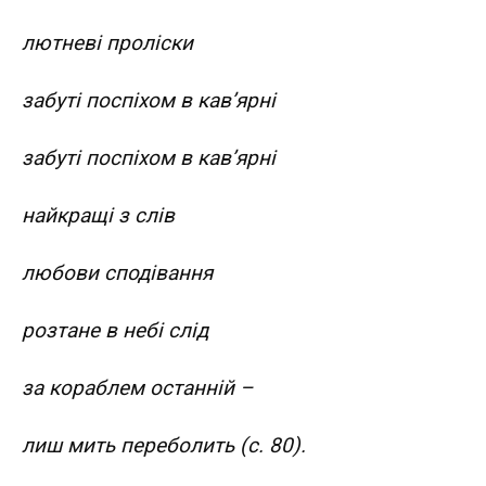
лютневі проліски
забуті поспіхом в кав’ярні
забуті поспіхом в кав’ярні
найкращі з слів
любови сподівання
розтане в небі слід
за кораблем останній –
лиш мить переболить (с. 80).