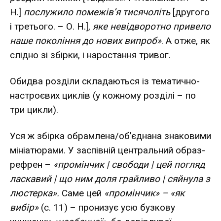
Н.]
послужило помежів’я тисячоліть
[другого
і третього. – О. Н.],
яке невідворотно привело
наше покоління до нових випроб»
. А отже, як
слідно зі збірки, і наростання тривог.
Обидва розділи складаються із тематично-
настроєвих циклів (у кожному розділі – по
три цикли).
Уся ж збірка обрамлена/об’єднана знаковими
мініатюрами. У заспівній центральний образ-
рефрен –
«промінчик | свободи | цей погляд
ласкавий | що ним доля грайливо | сяйнула з
люстерка».
Саме цей
«промінчик» – «як
вибір»
(с. 11) – пронизує усю бузкову