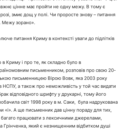
вжнє цінне має пройти не одну межу. В тому є
розі, змиє дощ у полі. Чи проросте знову – питання
а. Межу зорано».
юче питання Криму в контексті уваги до підлітків
 в Криму і про те, як складно було в
раїномовним письменником, розповів про свою 20-
нською письменницею Вірою Вовк, яка 2003 року
 НСПУ, а також про неможливість у той час видати
рак відповідного шрифту у друкарні, тому його
побачила світ 1998 року в м. Саки, була надрукована
ери «і». А ще письменник дав цінну пораду для тих,
р: багато працювати з лексичними джерелами,
 Грінченка, який є незнищенним відбитком душі