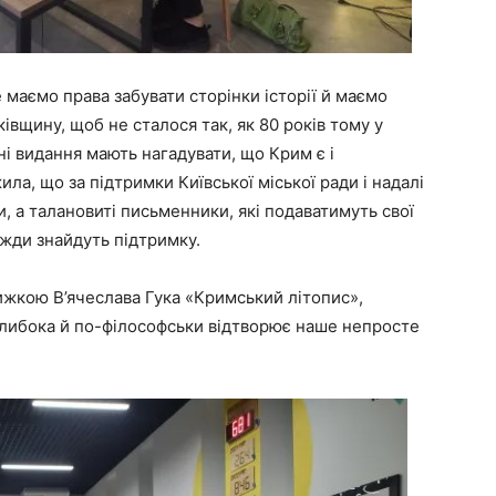
маємо права забувати сторінки історії й маємо
вщину, щоб не сталося так, як 80 років тому у
і видання мають нагадувати, що Крим є і
ла, що за підтримки Київської міської ради і надалі
, а талановиті письменники, які подаватимуть свої
вжди знайдуть підтримку.
нижкою В’ячеслава Гука «Кримський літопис»,
глибока й по-філософськи відтворює наше непросте