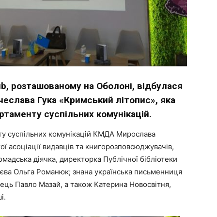
ub, розташованому на Оболоні, відбулася
ячеслава Гука «Кримський літопис», яка
ртаменту суспільних комунікацій.
нту суспільних комунікацій КМДА Мирослава
ої асоціації видавців та книгорозповсюджувачів,
ромадська діячка, директорка Публічної бібліотеки
Києва Ольга Романюк; знана українська письменниця
тець Павло Мазай, а також Катерина Новосвітня,
і.