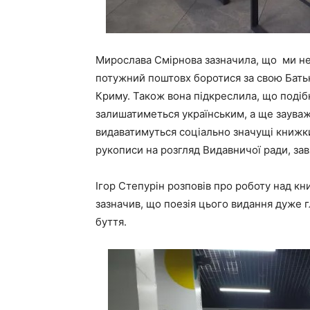
Мирослава Смірнова зазначила, що ми не 
потужний поштовх боротися за свою Батькі
Криму. Також вона підкреслила, що подібн
залишатиметься українським, а ще зауважи
видаватимуться соціально значущі книжки
рукописи на розгляд Видавничої ради, за
Ігор Степурін розповів про роботу над к
зазначив, що поезія цього видання дуже 
буття.