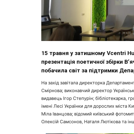
15 травня у затишному Vcentri H
презентація поетичної збірки В’
побачила світ за підтримки Депа
На захід завітала директорка Департаме
Смірнова; виконавчий директор Українськ
видавець Ігор Степурін; бібліотекарка, г
імені Лесі Українки для дорослих міста 
Міла Іванцова; відомий київський фотоми
Олексій Самсонов, Наталя Лютікова та інш