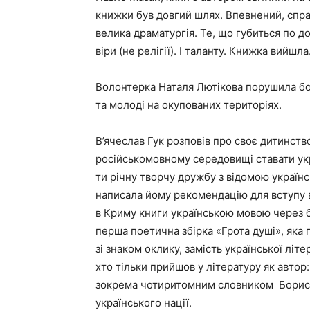
книжки був довгий шлях. Впевнений, спра
велика драматургія. Те, що губиться по до
віри (не релігії). І таланту. Книжка вийшл
Волонтерка Наталя Лютікова порушила бол
та молоді на окупованих територіях.
В’ячеслав Гук розповів про своє дитинство
російськомовному середовищі ставати ук
ти річну творчу дружбу з відомою украї
написала йому рекомендацію для вступу в
в Криму книги українською мовою через б
перша поетична збірка «Грота душі», яка 
зі знаком оклику, замість української літ
хто тільки прийшов у літературу як авто
зокрема чотиритомним словником Бориса
українського нації.