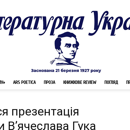
ЛУ»
ARS POETICA
ПРОЗА
КНИЖКОВЕ REVIEW
ПОГЛЯД
П
Літературна
ся презентація
и В’ячеслава Гука