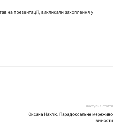
итав на презентації, викликали захоплення у
наступна стаття
Оксана Нахлік. Парадоксальне мереживо
вічности