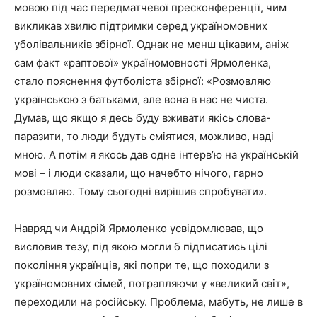
мовою під час передматчевої пресконференції, чим
викликав хвилю підтримки серед україномовних
уболівальників збірної. Однак не менш цікавим, аніж
сам факт «раптової» україномовності Ярмоленка,
стало пояснення футболіста збірної: «Розмовляю
українською з батьками, але вона в нас не чиста.
Думав, що якщо я десь буду вживати якісь слова-
паразити, то люди будуть сміятися, можливо, наді
мною. А потім я якось дав одне інтерв’ю на українській
мові – і люди сказали, що начебто нічого, гарно
розмовляю. Тому сьогодні вирішив спробувати».
Навряд чи Андрій Ярмоленко усвідомлював, що
висловив тезу, під якою могли б підписатись цілі
покоління українців, які попри те, що походили з
україномовних сімей, потрапляючи у «великий світ»,
переходили на російську. Проблема, мабуть, не лише в