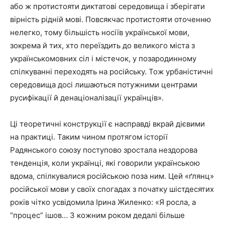
або ж протистояти диктатові середовища і зберігати
вірність рідній мові. Повсякчас протистояти оточенню
нелегко, тому більшість носіїв української мови,
зокрема й тих, хто переїздить до великого міста з
українськомовних сіл і містечок, у позародинному
спілкуванні переходять на російську. Тож урбаністичні
середовища досі лишаються потужними центрами
русифікації й денаціоналізації українців».
Ці теоретичні конструкції є насправді вкрай дієвими
на практиці. Таким чином протягом історії
Радянського союзу поступово зростала нездорова
тенденція, коли українці, які говорили українською
вдома, спілкувалися російською поза ним. Цей «ґлянц»
російської мови у своїх спогадах з початку шістдесятих
років чітко усвідомила Ірина Жиленко: «Я росла, а
“процес” ішов… З кожним роком дедалі більше