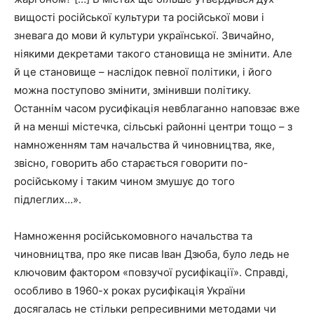
вищості російської культури та російської мови і
зневага до мови й культури української. Звичайно,
ніякими декретами такого становища не змінити. Але
й це становище – наслідок певної політики, і його
можна поступово змінити, змінивши політику.
Останнім часом русифікація невблаганно наповзає вже
й на менші містечка, сільські районні центри тощо – з
намноженням там начальства й чиновництва, яке,
звісно, говорить або старається говорити по-
російському і таким чином змушує до того
підлеглих…».
Намноження російськомовного начальства та
чиновництва, про яке писав Іван Дзюба, було ледь не
ключовим фактором «повзучої русифікації». Справді,
особливо в 1960-х роках русифікація України
досягалась не стільки репресивними методами чи