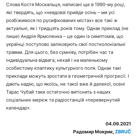
Слова Костя Москальця, написані ще в 1990-му році,
які твердять, що «невдовзі прийде осінь – ми усі
розбіжимося по русифікованих містах» все такі ж
актуальні, як і тридцять років тому. Однак приклад (не
лише) Андрія Ярмоленка – це один із симптомів, що
українці поступово заліковують свої постколоніальні
травми. Для цього, без сумніву, потрібен час та
індивідуальна відвага, нехай і на маленькому
особистому клаптику культурного поля. Однак такі
приклади можуть зростати в геометричній прогресії. І
дають надію, що якоїсь, не такої вже й далекої, осені
Тарас Чубай таки остаточно витіснить з наших
соціальних мереж та радіостанцій «перевернутий
календар».
04.09.2021
Радомир Мокрик,
ZBRUČ