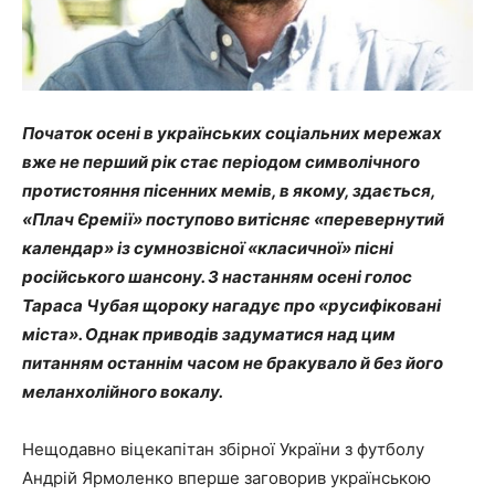
Початок осені в українських соціальних мережах
вже не перший рік стає періодом символічного
протистояння пісенних мемів, в якому, здається,
«Плач Єремії» поступово витісняє «перевернутий
календар» із сумнозвісної «класичної» пісні
російського шансону. З настанням осені голос
Тараса Чубая щороку нагадує про «русифіковані
міста». Однак приводів задуматися над цим
питанням останнім часом не бракувало й без його
меланхолійного вокалу.
Нещодавно віцекапітан збірної України з футболу
Андрій Ярмоленко вперше заговорив українською