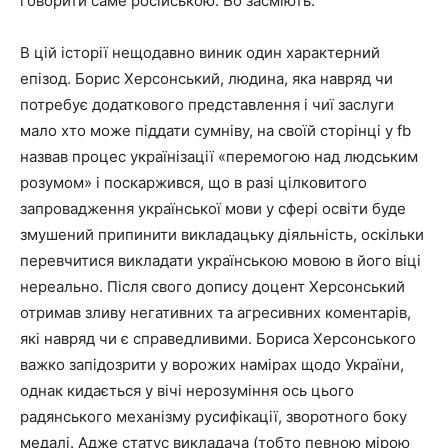
говорити саме російською. Бо засміють.
В цій історії нещодавно виник один характерний
епізод. Борис Херсонський, людина, яка навряд чи
потребує додаткового представлення і чиї заслуги
мало хто може піддати сумніву, на своїй сторінці у fb
назвав процес українізації «перемогою над людським
розумом» і поскаржився, що в разі цілковитого
запровадження української мови у сфері освіти буде
змушений припинити викладацьку діяльність, оскільки
перевчитися викладати українською мовою в його віці
нереально. Після свого допису доцент Херсонський
отримав зливу негативних та агресивних коментарів,
які навряд чи є справедливими. Бориса Херсонського
важко запідозрити у ворожих намірах щодо України,
однак кидається у вічі нерозуміння ось цього
радянського механізму русифікації, зворотного боку
медалі. Адже статус викладача (тобто певною мірою