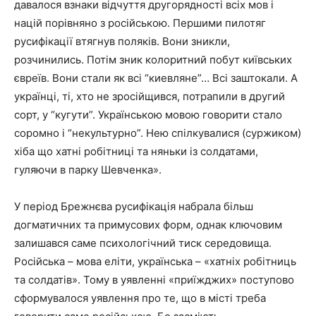
давалося взнаки відчуття другорядності всіх мов і
націй порівняно з російською. Першими пилотяг
русифікації втягнув поляків. Вони зникли,
розчинились. Потім зник колоритний побут київських
євреїв. Вони стали як всі “киевляне”… Всі заштокали. А
українці, ті, хто не зросійщився, потрапили в другий
сорт, у “кугути”. Українською мовою говорити стало
соромно і “некультурно”. Нею спілкувалися (суржиком)
хіба що хатні робітниці та няньки із солдатами,
гуляючи в парку Шевченка».
У період Брежнєва русифікація набрала більш
догматичних та примусових форм, однак ключовим
залишався саме психологічний тиск середовища.
Російська – мова еліти, українська – «хатніх робітниць
та солдатів». Тому в уявленні «приїжджих» поступово
сформувалося уявлення про те, що в місті треба