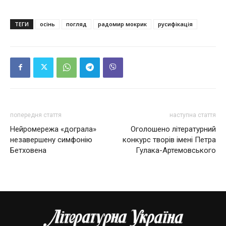
ТЕГИ
осінь
погляд
радомир мокрик
русифікація
попередня стаття
наступна стаття
Нейромережа «дограла»
Оголошено літературний
незавершену симфонію
конкурс творів імені Петра
Бетховена
Гулака-Артемовського