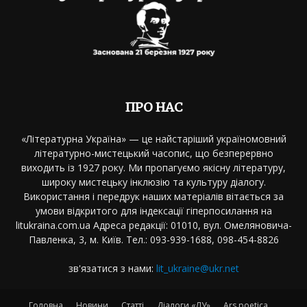
ПРО НАС
«Літературна Україна» — це найстаріший україномовний
літературно-мистецький часопис, що безперервно
виходить із 1927 року. Ми пропагуємо якісну літературу,
широку мистецьку інклюзію та культуру діалогу.
Використання і передрук наших матеріалів вітається за
умови відкритого для індексації гіперпосилання на
litukraina.com.ua Адреса редакції: 01010, вул. Омеляновича-
Павленка, 3, м. Київ. Тел.: 093-939-1688, 098-454-8826
зв'язатися з нами:
lit_ukraine@ukr.net
Головна
Новини
Статті
Діалоги «ЛУ»
Ars poetica