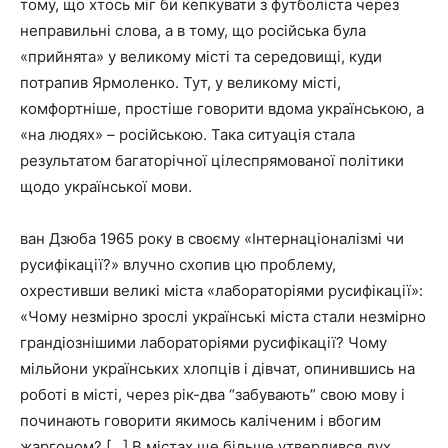
тому, що хтось міг би кепкувати з футболіста через
неправильні слова, а в тому, що російська була
«прийнята» у великому місті та середовищі, куди
потрапив Ярмоленко. Тут, у великому місті,
комфортніше, простіше говорити вдома українською, а
«на людях» – російською. Така ситуація стала
результатом багаторічної цілеспрямованої політики
щодо української мови.
ван Дзюба 1965 року в своєму «Інтернаціоналізмі чи
русифікації?» влучно схопив цю проблему,
охрестивши великі міста «лабораторіями русифікації»:
«Чому незмірно зрослі українські міста стали незмірно
грандіознішими лабораторіями русифікації? Чому
мільйони українських хлопців і дівчат, опинившись на
роботі в місті, через рік-два “забувають” свою мову і
починають говорити якимось каліченим і вбогим
жаргоном? […] В містах ще більше утвердився дух