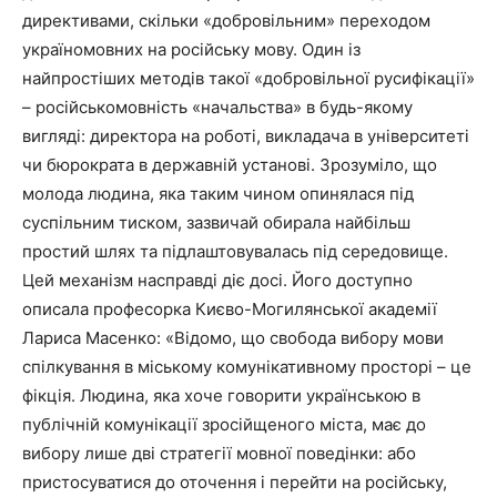
директивами, скільки «добровільним» переходом
україномовних на російську мову. Один із
найпростіших методів такої «добровільної русифікації»
– російськомовність «начальства» в будь-якому
вигляді: директора на роботі, викладача в університеті
чи бюрократа в державній установі. Зрозуміло, що
молода людина, яка таким чином опинялася під
суспільним тиском, зазвичай обирала найбільш
простий шлях та підлаштовувалась під середовище.
Цей механізм насправді діє досі. Його доступно
описала професорка Києво-Могилянської академії
Лариса Масенко: «Відомо, що свобода вибору мови
спілкування в міському комунікативному просторі – це
фікція. Людина, яка хоче говорити українською в
публічній комунікації зросійщеного міста, має до
вибору лише дві стратегії мовної поведінки: або
пристосуватися до оточення і перейти на російську,