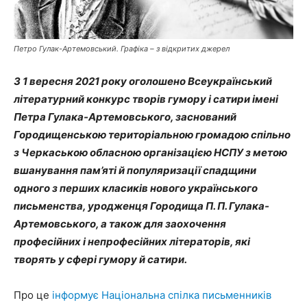
Петро Гулак-Артемовський. Графіка – з відкритих джерел
З 1 вересня 2021 року оголошено Всеукраїнський
літературний конкурс творів гумору і сатири імені
Петра Гулака-Артемовського, заснований
Городищенською територіальною громадою спільно
з Черкаською обласною організацією НСПУ з метою
вшанування пам’яті й популяризації спадщини
одного з перших класиків нового українського
письменства, уродженця Городища П. П. Гулака-
Артемовського, а також для заохочення
професійних і непрофесійних літераторів, які
творять у сфері гумору й сатири.
Про це
інформує Національна спілка письменників