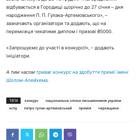
відбувається в Городищі щорічно до 27 січня – дня
народження П. П. Гулака-Артемовського», –
зазначають організатори та додають, що на
переможця чекатиме диплом і призові ₴5000.
«Запрошуємо до участі в конкурсі!», – додають
ініціатори.
А тим часом
триває конкурс на здобуття премії імені
Шолом-Алейхема
.
ТЕГИ
конкурс
національна спілка письменників україни
нспу
петро гулак-артемовський
премія
черкащина