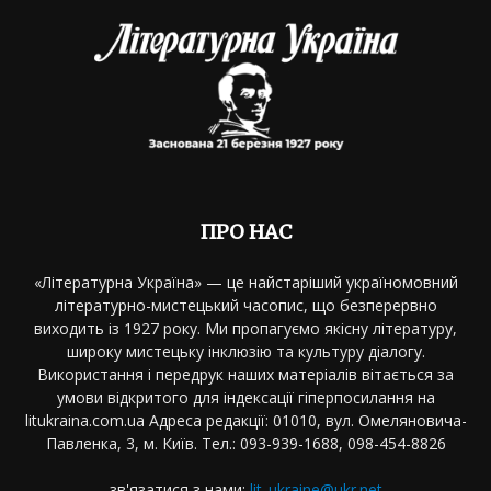
ПРО НАС
«Літературна Україна» — це найстаріший україномовний
літературно-мистецький часопис, що безперервно
виходить із 1927 року. Ми пропагуємо якісну літературу,
широку мистецьку інклюзію та культуру діалогу.
Використання і передрук наших матеріалів вітається за
умови відкритого для індексації гіперпосилання на
litukraina.com.ua Адреса редакції: 01010, вул. Омеляновича-
Павленка, 3, м. Київ. Тел.: 093-939-1688, 098-454-8826
зв'язатися з нами:
lit_ukraine@ukr.net