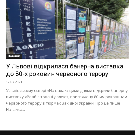
Новини
У Львові відкрилася банерна виставка
до 80-х роковин червоного терору
12.07.2021
У львівському сквері «На валах» цими днями відкрили банерну
виставку «Реабілітовані долею», присвячену 80-им роковинам
червоного терору в тюрмах Західної України. Про це пише
Наталка...