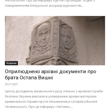
«Hrodna.life». Про це інформує «Детектор Медіа». Згідно з
повідомленням Білоруської асоціації журналістів,...
Новини
Оприлюднено архівні документи про
брата Остапа Вишні
29.07.2021
Центр досліджень визвольного руху спільно з архівом Служби
безпеки України виклали в усемережжя архівні матеріали
кримінальної справи проти письменника-сатирика Василя
Чечвянського. Про це інформує «Читомо»,...