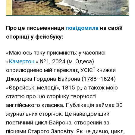
Про це письменниця
повідомила
на своїй
сторінці у фейсбуку:
«Маю ось таку приємність: у часописі
«
Камертон
» №1, 2024 (м. Одеса)
оприлюднено мій переклад УСІЄЇ книжки
Джорджа Гордона Байрона (1788–1824)
«Єврейські мелодії», 1815 р., а також мою
статтю про цю сторінку творчості
англійського класика. Публікація займає 30
журнальних сторінок. Це найвідоміший
поетичний цикл Байрона, створений за
піснями Старого Заповіту. Як не дивно, цикл,