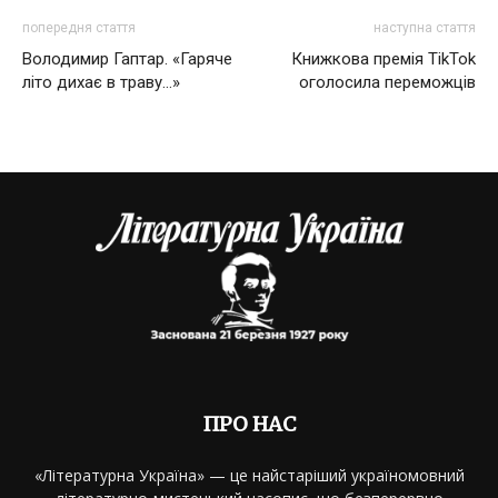
попередня стаття
наступна стаття
Володимир Гаптар. «Гаряче
Книжкова премія TikTok
літо дихає в траву…»
оголосила переможців
ПРО НАС
«Літературна Україна» — це найстаріший україномовний