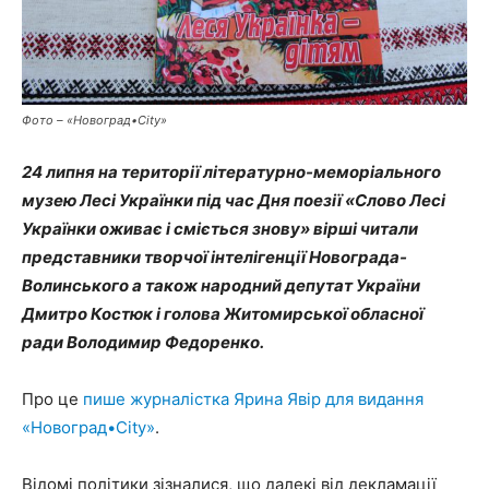
Фото – «Новоград•City»
24 липня на території літературно-меморіального
музею Лесі Українки під час Дня поезії «Слово Лесі
Українки оживає і сміється знову» вірші читали
представники творчої інтелігенції Новограда-
Волинського а також народний депутат України
Дмитро Костюк і голова Житомирської обласної
ради Володимир Федоренко.
Про це
пише журналістка Ярина Явір для видання
«Новоград•City»
.
Відомі політики зізналися, що далекі від декламації