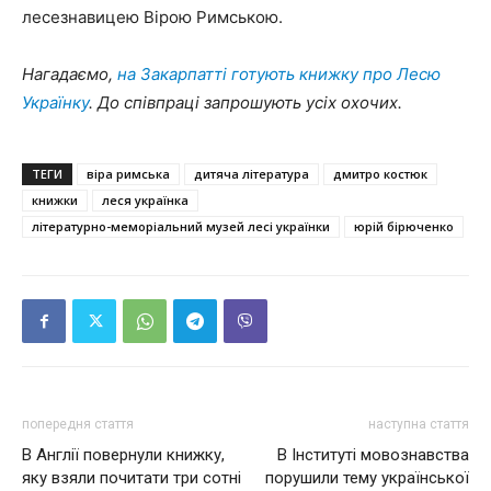
лесезнавицею Вірою Римською.
Нагадаємо,
на Закарпатті готують книжку про Лесю
Українку
. До співпраці запрошують усіх охочих.
ТЕГИ
віра римська
дитяча література
дмитро костюк
книжки
леся українка
літературно-меморіальний музей лесі українки
юрій бірюченко
попередня стаття
наступна стаття
В Англії повернули книжку,
В Інституті мовознавства
яку взяли почитати три сотні
порушили тему української