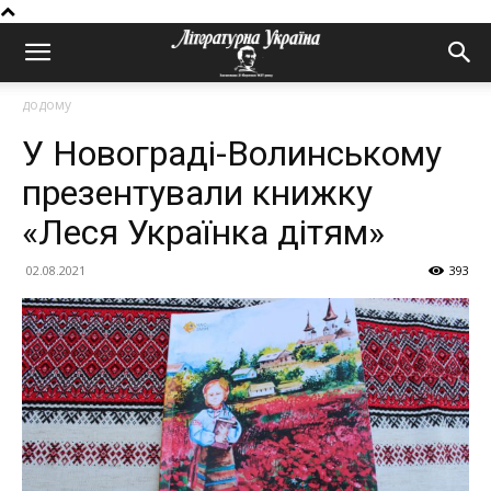
додому
У Новограді-Волинському
презентували книжку
«Леся Українка дітям»
02.08.2021
393