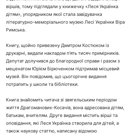
віршів, тому підглядали у книжечку «Леся Українка
дітям», упорядником якої стала завідувачка
літературно-меморіального музею Лесі Українки Віра
Римська.
Книгу, щойно привезену Дмитром Костюком із
друкарні, видали накладом п’ять тисяч примірників.
Депутат долучився до благородної справи і разом з
меценатом Юрієм Бірюченком підтримав місцевий
музей. Він повідомив, що цьогорічне видання
потрапить у школи та бібліотеки.
Книга знайомить читача зі звягельським періодом
життя Драгоманових-Косачів, вона адресована дітям,
батькам, вчителям. Друге видання містить вірші та
оповідання, які Леся Українка створила для дітей, а
також наукову статтю, написану відомою