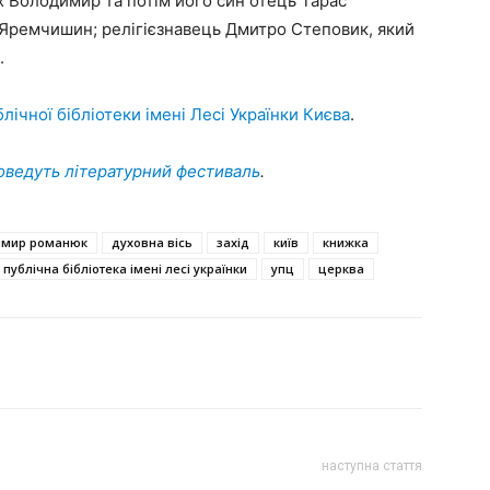
х Володимир та потім його син отець Тарас
 Яремчишин; релігієзнавець Дмитро Степовик, який
.
лічної бібліотеки імені Лесі Українки Києва
.
оведуть літературний фестиваль
.
имир романюк
духовна вісь
захід
київ
книжка
публічна бібліотека імені лесі українки
упц
церква
наступна стаття