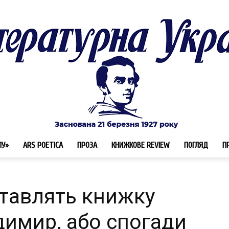
ЛУ»
ARS POETICA
ПРОЗА
КНИЖКОВЕ REVIEW
ПОГЛЯД
П
Літературна
ставлять книжку
димир, або спогади