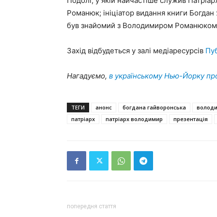
Подолі, у якій найчастіше служив Патріар
Романюк; ініціатор видання книги Богдан
був знайомий з Володимиром Романюком
Захід відбудеться у залі медіаресурсів
Пуб
Нагадуємо,
в українському Нью-Йорку пр
ТЕГИ
анонс
богдана гайворонська
волод
патріарх
патріарх володимир
презентація
попередня стаття