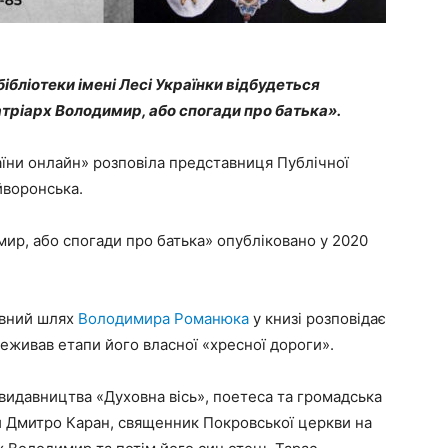
бібліотеки імені Лесі Українки відбудеться
тріарх Володимир, або спогади про батька».
їни онлайн» розповіла представниця Публічної
йворонська.
ир, або спогади про батька» опубліковано у 2020
овний шлях
Володимира Романюка
у книзі розповідає
реживав етапи його власної «хресної дороги».
 видавництва «Духовна вісь», поетеса та громадська
й Дмитро Каран, священник Покровської церкви на