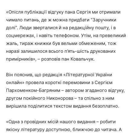
«Опісля публікації відгуку пана Сергія ми отримали
чимало питань, де ж можна придбати “Заручники
долі”. Люди зверталися й на редакційну пошту, і в
соцмережах, і навіть телефоном. Утім, на превеликий
жаль, тираж книжки був вельми обмеженим, тож
наразі залишилося всього п’ять-шість друкованих
примірників», – розповів пан Ковальчук.
Він пояснив, що редакція «Літературної України
онлайн» провела короткі перемовини з Сергієм
Пархоменком-Багряним – автором згаданого відгуку,
другом покійного Никонорова – та спільно з ним
вирішила поділитися текстом видання безоплатно.
«Одна з провідних місій нашого видання – робити
якісну літературу доступною, ближчою до читача. А