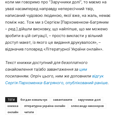
коли ми говоримо про “Заручники долі”, то маємо на
увазі насамперед направду непересічний твір,
написаний чудовою людиною, якої вже, на жаль, немає
поміж нас. Тож ми з Сергієм [Пархоменком-Багряним
–
ред.
] дійшли висновку, що найліпше, що ми можемо
зробити в цій ситуації, – просто викласти у вільний
доступ макет, із якого це видання друкувалося», –
відзначив головред «Літературної України онлайн».
Текст книжки доступний для безоплатного
ознайомлення та/або завантаження за
цим
посиланням. Опріч цього, ним же доповнили
відгук
Сергія Пархоменка-Багряного, опублікований раніше
.
ТЕГИ
богдан ковальчук
завантажити
заручники долі
книжка
літературна україна онлайн
олександр никоноров
онлайн
читати