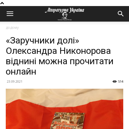
додому
«Заручники долі»
Олександра Никонорова
віднині можна прочитати
онлайн
23.09.2021
514