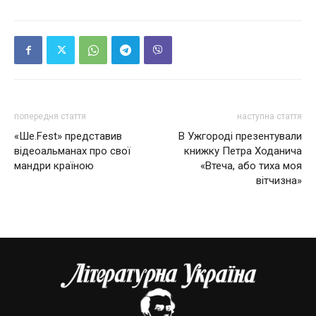
попередня стаття
наступна стаття
«Ше.Fest» представив
В Ужгороді презентували
відеоальманах про свої
книжку Петра Ходанича
мандри країною
«Втеча, або тиха моя
вітчизна»