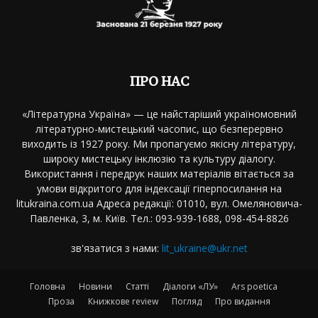
ПРО НАС
«Літературна Україна» — це найстаріший україномовний
літературно-мистецький часопис, що безперервно
виходить із 1927 року. Ми пропагуємо якісну літературу,
широку мистецьку інклюзію та культуру діалогу.
Використання і передрук наших матеріалів вітається за
умови відкритого для індексації гіперпосилання на
litukraina.com.ua Адреса редакції: 01010, вул. Омеляновича-
Павленка, 3, м. Київ. Тел.: 093-939-1688, 098-454-8826
зв'язатися з нами:
lit_ukraine@ukr.net
Головна
Новини
Статті
Діалоги «ЛУ»
Ars poetica
Проза
Книжкове review
Погляд
Про видання