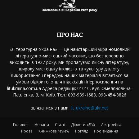
ПРО НАС
«Літературна Україна» — це найстаріший україномовний
літературно-мистецький часопис, що безперервно
виходить із 1927 року. Ми пропагуємо якісну літературу,
широку мистецьку інклюзію та культуру діалогу.
Використання і передрук наших матеріалів вітається за
умови відкритого для індексації гіперпосилання на
litukraina.com.ua Адреса редакції: 01010, вул. Омеляновича-
Павленка, 3, м. Київ. Тел.: 093-939-1688, 098-454-8826
зв'язатися з нами:
lit_ukraine@ukr.net
Головна
Новини
Статті
Діалоги «ЛУ»
Ars poetica
Проза
Книжкове review
Погляд
Про видання