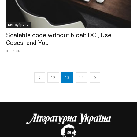
Без рубрики
Scalable code without bloat: DCI, Use
Cases, and You
03.03.2020
12
13
14