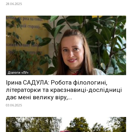
28.06.2025
Діалоги «ЛУ»
Ірина САДУЛА: Робота філологині,
літераторки та краєзнавиці-дослідниці
дає мені велику віру,...
03.06.2025