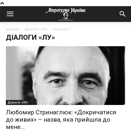
додому
Діалоги «ЛУ»
сторінка 2
ДІАЛОГИ «ЛУ»
Діалоги «ЛУ»
Любомир Стринаглюк: «Докричатися
до живих» – назва, яка прийшла до
мене...