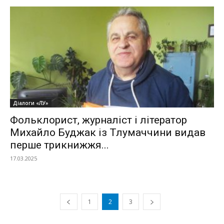
Діалоги «ЛУ»
Фольклорист, журналіст і літератор
Михайло Буджак із Тлумаччини видав
перше трикнижжя...
17.03.2025
1
2
3