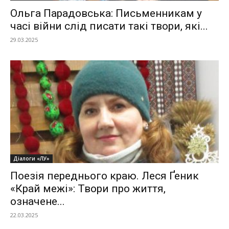
Ольга Парадовська: Письменникам у
часі війни слід писати такі твори, які...
29.03.2025
Діалоги «ЛУ»
Поезія переднього краю. Леся Ґеник
«Край межі»: Твори про життя,
означене...
22.03.2025