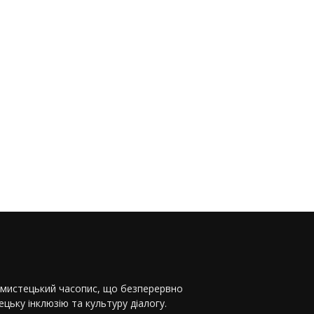
-мистецький часопис, що безперервно
цьку інклюзію та культуру діалогу.