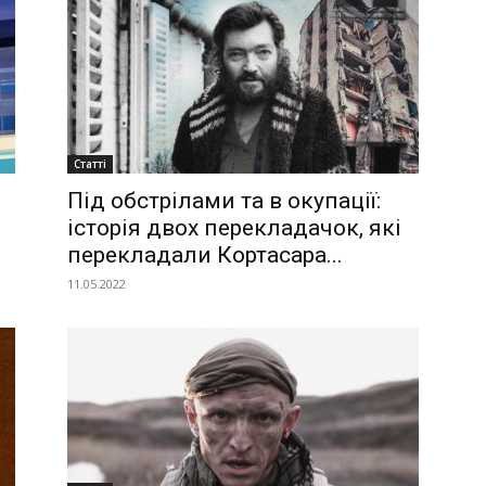
Статті
Під обстрілами та в окупації:
історія двох перекладачок, які
перекладали Кортасара...
11.05.2022