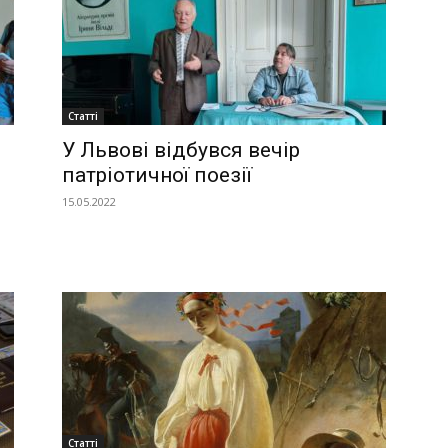
Україна
Статті
–
У Львові відбувся вечір
патріотичної поезії
15.05.2022
Літукраїна
Статті