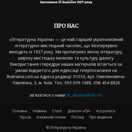
ПРО НАС
«Літературна Україна» — це найстаріший україномовний
літературно-мистецький часопис, що безперервно
виходить із 1927 року. Ми пропагуємо якісну літературу,
широку мистецьку інклюзію та культуру діалогу.
Використання і передрук наших матеріалів вітається за
умови відкритого для індексації гіперпосилання на
litukraina.com.ua Адреса редакції: 01010, вул. Омеляновича-
Павленка, 3, м. Київ. Тел.: 093-939-1688, 098-454-8826
зв'язатися з нами:
lit_ukraine@ukr.net
Головна
Новини
Статті
Діалоги «ЛУ»
Ars poetica
Проза
Книжкове review
Погляд
Про видання
© Літературна Україна