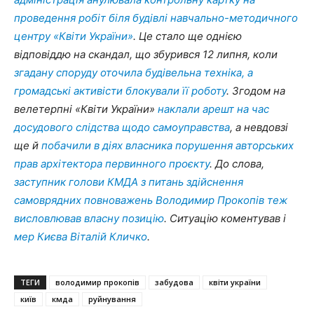
проведення робіт біля будівлі навчально-методичного
центру «Квіти України»
. Це стало ще однією
відповіддю на скандал, що збурився 12 липня, коли
згадану споруду оточила будівельна техніка, а
громадські активісти блокували її роботу
. Згодом на
велетерпні «Квіти України»
наклали арешт на час
досудового слідства щодо самоуправства
, а невдовзі
ще й
побачили в діях власника порушення авторських
прав архітектора первинного проєкту
. До слова,
заступник голови КМДА з питань здійснення
самоврядних повноважень Володимир Прокопів теж
висловлював власну позицію
. Ситуацію коментував і
мер Києва Віталій Кличко
.
ТЕГИ
володимир прокопів
забудова
квіти україни
київ
кмда
руйнування